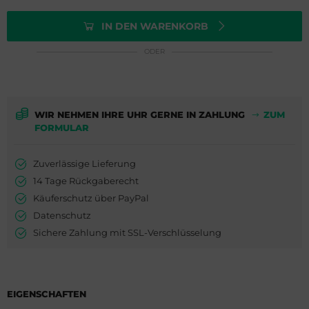
milton
ederique Constant
IN DEN WARENKORB
WC
milton
ODER
cques Lemans
WC
eger-LeCoultre
cques Lemans
WIR NEHMEN IHRE UHR GERNE IN ZAHLUNG
ZUM
FORMULAR
nghans
eger-LeCoultre
lienthal Berlin
nghans
Zuverlässige Lieferung
14 Tage Rückgaberecht
ngines
lienthal Berlin
Käuferschutz über PayPal
Datenschutz
urice Lacroix
ngines
Sichere Zahlung mit SSL-Verschlüsselung
do
urice Lacroix
ntblanc
do
EIGENSCHAFTEN