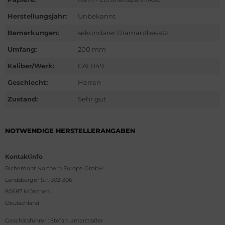
nn
G Heuer
Herstellungsjahr:
Unbekannt
G Heuer
ssot
Bemerkungen:
sekundärer Diamantbesatz
Umfang:
200 mm
ssot
dor
Kaliber/Werk:
CAL049
dor
tima
Geschlecht:
Herren
tima
ysse Nardin
Zustand:
Sehr gut
ysse Nardin
ion
NOTWENDIGE HERSTELLERANGABEN
ion
lcain
Kontaktinfo
lcain
nith
Richemont Northern Europe GmbH
Landsberger Str. 302-306
nith
80687 München
Deutschland
Geschätsführer : Stefan Unterstraßer