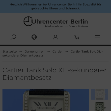
Herzlich Willkommen bei Uhrencenter Berlin! Ihr Spezialist für
gebrauchte Uhren und Schmuck.
Alles anzeigen aus Uhren nach Marken
Alles anzeigen aus Herrenuhren
Startseite
Damenuhren
Cartier
Cartier Tank Solo XL -
sekundärer Diamantbesatz
pina
pina
ume & Mercier
ume & Mercier
Cartier Tank Solo XL -sekundärer
Diamantbesatz
eitling
eitling
uno&Söhnle
uno&Söhnle
lova
lgari