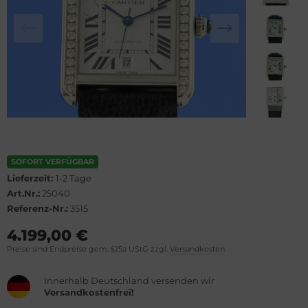
lgari
lova
rtier
rtier
rtina
rtina
opard
opard
ronoswiss
ronoswiss
orum
orum
SOFORT VERFÜGBAR
Lieferzeit:
1-2 Tage
vosa
vosa
Art.Nr.:
25040
Referenz-Nr.:
3515
OXA
OXA
4.199,00 €
Preise sind Endpreise gem. §25a UStG zzgl.
Versandkosten
el
el
Innerhalb Deutschland versenden wir
rtis
rtis
Versandkostenfrei!