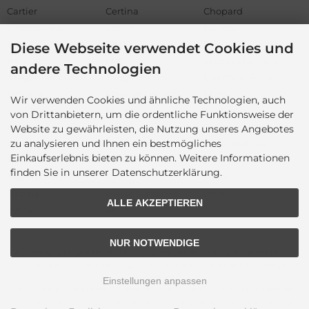
Cartier
Certina
Chopard
Chronoswiss
Corum
Davosa
DOXA
Ebel
Fortis
Diese Webseite verwendet Cookies und
Hamilton
IWC
Jacques Lemans
andere Technologien
Jaeger-LeCoultre
Junghans
Lilienthal Berlin
Longines
Maurice Lacroix
Mido
Wir verwenden Cookies und ähnliche Technologien, auch
Montblanc
Mühle
Nomos
von Drittanbietern, um die ordentliche Funktionsweise der
Omega
Oris
Panerai
Website zu gewährleisten, die Nutzung unseres Angebotes
zu analysieren und Ihnen ein bestmögliches
Rado
Raymond Weil
Roger Dubuis
Einkaufserlebnis bieten zu können. Weitere Informationen
Rolex
Sector
Sinn
finden Sie in unserer Datenschutzerklärung.
TAG Heuer
Tissot
Tudor
Tutima
Ulysse Nardin
Union
ALLE AKZEPTIEREN
Vulcain
Zenith
NUR NOTWENDIGE
Alle Preise inkl. gesetzl. MwSt. zzgl.
Versandkosten
. Die durchgestrichenen
Preise entsprechen dem bisherigen Preis bei Uhrencenter Berlin - Gebrauchte
Luxusuhren.
Einstellungen anpassen
© 2026 Uhrencenter Berlin - Gebrauchte Luxusuhren • Alle Rechte vorbehalten
modified eCommerce Shopsoftware © 2009-2026 • Design & Umsetzung