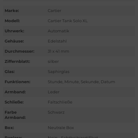
hle
ntblanc
Marke:
Cartier
omos
hle
Modell:
Cartier Tank Solo XL
mega
omos
Uhrwerk:
Automatik
Gehäuse:
Edelstahl
is
mega
Durchmesser:
31 x 41 mm
nerai
is
Ziffernblatt:
silber
Glas:
Saphirglas
do
nerai
Funktionen:
Stunde, Minute, Sekunde, Datum
ymond Weil
do
Armband:
Leder
ger Dubuis
lex
Schließe:
Faltschließe
Farbe
Schwarz
lex
ctor
Armband:
ctor
nn
Box:
Neutrale Box
Papiere:
Nein - Echtheitszertifikat