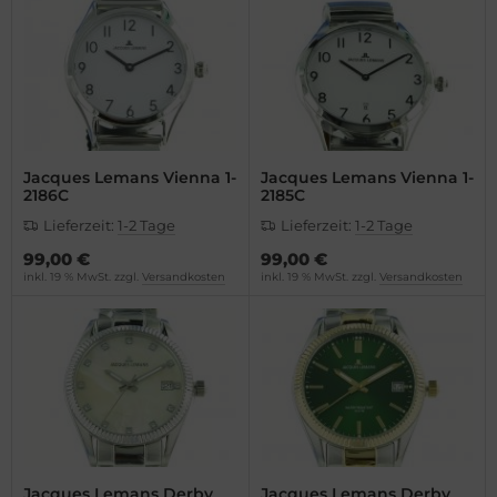
opard
vosa
vosa
milton
el
WC
milton
cques Lemans
Jacques Lemans Vienna 1-
Jacques Lemans Vienna 1-
2186C
2185C
WC
ngines
Lieferzeit:
1-2 Tage
Lieferzeit:
1-2 Tage
cques Lemans
urice Lacroix
99,00 €
99,00 €
inkl. 19 % MwSt. zzgl.
Versandkosten
inkl. 19 % MwSt. zzgl.
Versandkosten
eger-LeCoultre
ntblanc
lienthal Berlin
omos
ngines
mega
urice Lacroix
is
Jacques Lemans Derby
Jacques Lemans Derby