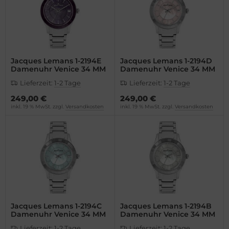
ssot
dor
tima
Jacques Lemans 1-2194E
Jacques Lemans 1-2194D
Damenuhr Venice 34 MM
Damenuhr Venice 34 MM
ysse Nardin
Lieferzeit:
1-2 Tage
Lieferzeit:
1-2 Tage
ion
249,00 €
249,00 €
inkl. 19 % MwSt. zzgl.
Versandkosten
inkl. 19 % MwSt. zzgl.
Versandkosten
lcain
Jacques Lemans 1-2194C
Jacques Lemans 1-2194B
Damenuhr Venice 34 MM
Damenuhr Venice 34 MM
Lieferzeit:
1-2 Tage
Lieferzeit:
1-2 Tage