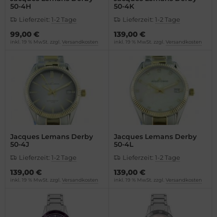
ntblanc
nerai
50-4H
50-4K
Lieferzeit:
1-2 Tage
Lieferzeit:
1-2 Tage
omos
do
99,00 €
139,00 €
inkl. 19 % MwSt. zzgl.
Versandkosten
inkl. 19 % MwSt. zzgl.
Versandkosten
mega
nn
is
G Heuer
nerai
ssot
do
dor
ger Dubuis
tima
Jacques Lemans Derby
Jacques Lemans Derby
50-4J
50-4L
lex
ion
Lieferzeit:
1-2 Tage
Lieferzeit:
1-2 Tage
139,00 €
139,00 €
nn
lcain
inkl. 19 % MwSt. zzgl.
Versandkosten
inkl. 19 % MwSt. zzgl.
Versandkosten
G Heuer
nith