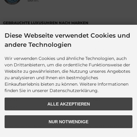
Berlin.
GEBRAUCHTE LUXUSUHREN NACH MARKEN
Baume & Mercier
Breitling
Bruno&Söhnle
Diese Webseite verwendet Cookies und
Cartier
Certina
Chopard
andere Technologien
Davosa
Ebel
Hamilton
IWC
Jacques Lemans
Jaeger-LeCoultre
Wir verwenden Cookies und ähnliche Technologien, auch
Lilienthal Berlin
Longines
Maurice Lacroix
von Drittanbietern, um die ordentliche Funktionsweise der
Montblanc
Nomos
Omega
Website zu gewährleisten, die Nutzung unseres Angebotes
zu analysieren und Ihnen ein bestmögliches
Oris
Panerai
Rado
Einkaufserlebnis bieten zu können. Weitere Informationen
Roger Dubuis
Rolex
Sinn
finden Sie in unserer Datenschutzerklärung.
TAG Heuer
Tissot
Tudor
Tutima
Ulysse Nardin
Union
ALLE AKZEPTIEREN
Vulcain
NUR NOTWENDIGE
Alle Preise inkl. gesetzl. MwSt. zzgl.
Versandkosten
. Die durchgestrichenen
Preise entsprechen dem bisherigen Preis bei Uhrencenter Berlin - Gebrauchte
Luxusuhren.