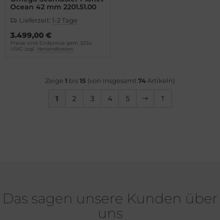
Ocean 42 mm 2201.51.00
Lieferzeit:
1-2 Tage
3.499,00 €
Preise sind Endpreise gem. §25a
UStG zzgl.
Versandkosten
Zeige
1
bis
15
(von insgesamt
74
Artikeln)
1
2
3
4
5
Das sagen unsere Kunden über
uns