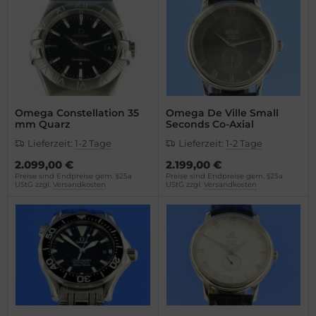
opard
el
vosa
WC
el
cques Lemans
milton
eger-LeCoultre
Omega Constellation 35
Omega De Ville Small
mm Quarz
Seconds Co-Axial
WC
ngines
Lieferzeit:
1-2 Tage
Lieferzeit:
1-2 Tage
cques Lemans
urice Lacroix
2.099,00 €
2.199,00 €
Preise sind Endpreise gem. §25a
Preise sind Endpreise gem. §25a
UStG zzgl.
Versandkosten
UStG zzgl.
Versandkosten
eger-LeCoultre
ntblanc
lienthal Berlin
omos
ngines
mega
urice Lacroix
is