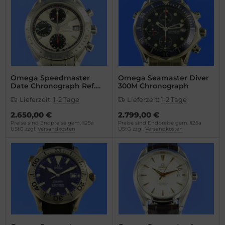
ssot
dor
tima
ysse Nardin
Omega Speedmaster
Omega Seamaster Diver
Date Chronograph Ref.
300M Chronograph
32113100
ion
Lieferzeit:
1-2 Tage
Lieferzeit:
1-2 Tage
2.650,00 €
2.799,00 €
lcain
Preise sind Endpreise gem. §25a
Preise sind Endpreise gem. §25a
UStG zzgl.
Versandkosten
UStG zzgl.
Versandkosten