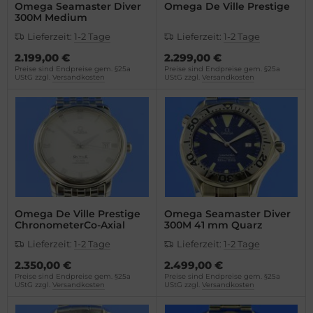
ntblanc
do
Omega Seamaster Diver
Omega De Ville Prestige
300M Medium
Lieferzeit:
1-2 Tage
Lieferzeit:
1-2 Tage
omos
ger Dubuis
2.199,00 €
2.299,00 €
mega
lex
Preise sind Endpreise gem. §25a
Preise sind Endpreise gem. §25a
UStG zzgl.
Versandkosten
UStG zzgl.
Versandkosten
is
G Heuer
nerai
ysse Nardin
do
ion
ger Dubuis
Omega De Ville Prestige
Omega Seamaster Diver
ChronometerCo-Axial
300M 41 mm Quarz
lex
Lieferzeit:
1-2 Tage
Lieferzeit:
1-2 Tage
nn
2.350,00 €
2.499,00 €
Preise sind Endpreise gem. §25a
Preise sind Endpreise gem. §25a
UStG zzgl.
Versandkosten
UStG zzgl.
Versandkosten
G Heuer