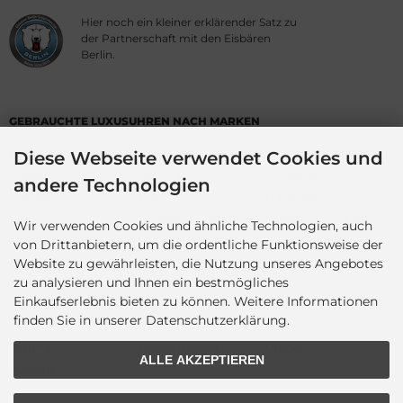
Hier noch ein kleiner erklärender Satz zu
der Partnerschaft mit den Eisbären
Berlin.
GEBRAUCHTE LUXUSUHREN NACH MARKEN
Baume & Mercier
Breitling
Bruno&Söhnle
Diese Webseite verwendet Cookies und
Cartier
Certina
Chopard
andere Technologien
Davosa
Ebel
Hamilton
IWC
Jacques Lemans
Jaeger-LeCoultre
Wir verwenden Cookies und ähnliche Technologien, auch
Lilienthal Berlin
Longines
Maurice Lacroix
von Drittanbietern, um die ordentliche Funktionsweise der
Montblanc
Nomos
Omega
Website zu gewährleisten, die Nutzung unseres Angebotes
zu analysieren und Ihnen ein bestmögliches
Oris
Panerai
Rado
Einkaufserlebnis bieten zu können. Weitere Informationen
Roger Dubuis
Rolex
Sinn
finden Sie in unserer Datenschutzerklärung.
TAG Heuer
Tissot
Tudor
Tutima
Ulysse Nardin
Union
ALLE AKZEPTIEREN
Vulcain