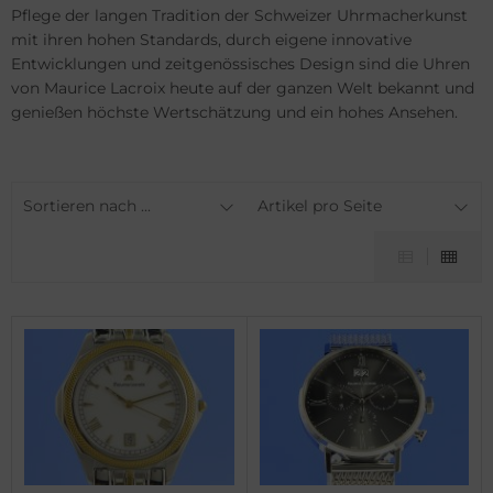
nerai
do
Pflege der langen Tradition der Schweizer Uhrmacherkunst
mit ihren hohen Standards, durch eigene innovative
do
ger Dubuis
Entwicklungen und zeitgenössisches Design sind die Uhren
von Maurice Lacroix heute auf der ganzen Welt bekannt und
nn
lex
genießen höchste Wertschätzung und ein hohes Ansehen.
G Heuer
G Heuer
Sortieren nach ...
Artikel pro Seite
ssot
ysse Nardin
dor
ion
tima
ion
lcain
nith