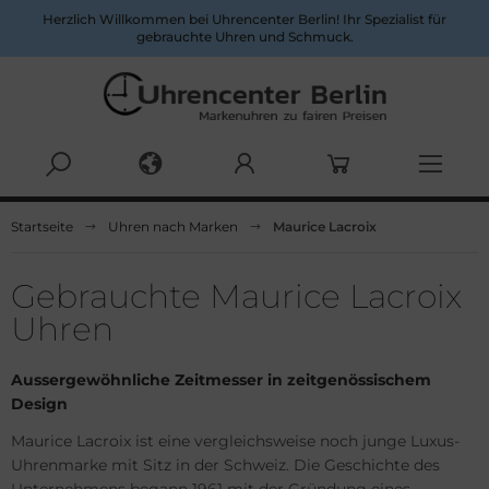
Herzlich Willkommen bei Uhrencenter Berlin! Ihr Spezialist für
gebrauchte Uhren und Schmuck.
Alles anzeigen aus Herrenuhren
Alles anzeigen aus Damenuhren
Startseite
Uhren nach Marken
Maurice Lacroix
ume & Mercier
ume&Mercier
Gebrauchte Maurice Lacroix
eitling
eitling
Uhren
rtier
uno Söhnle
Aussergewöhnliche Zeitmesser in zeitgenössischem
rtina
rtier
Design
Maurice Lacroix ist eine vergleichsweise noch junge Luxus-
opard
opard
Uhrenmarke mit Sitz in der Schweiz. Die Geschichte des