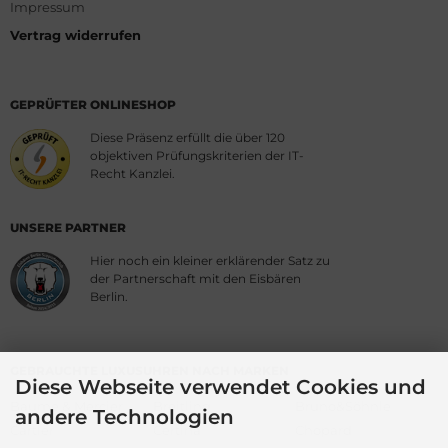
Impressum
Vertrag widerrufen
GEPRÜFTER ONLINESHOP
Diese Präsenz erfüllt die über 120
objektiven Prüfungskriterien der IT-
Recht Kanzlei.
UNSERE PARTNER
Hier noch ein kleiner erklärender Satz zu
der Partnerschaft mit den Eisbären
Berlin.
GEBRAUCHTE LUXUSUHREN NACH MARKEN
Diese Webseite verwendet Cookies und
Baume & Mercier
Breitling
Bruno&Söhnle
andere Technologien
Cartier
Certina
Chopard