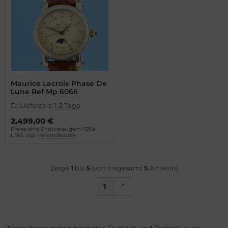
Maurice Lacroix Phase De
Lune Ref Mp 6066
Lieferzeit:
1-2 Tage
2.499,00 €
Preise sind Endpreise gem. §25a
UStG zzgl.
Versandkosten
Zeige
1
bis
5
(von insgesamt
5
Artikeln)
1
Wenn Ihnen neben höchster Qualität und Technik auch