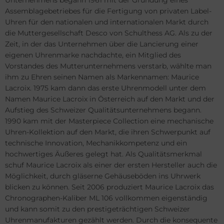
Unternehmens begann 1961 mit der Gründung eines
vosa
el
Assemblagebetriebes für die Fertigung von privaten Label-
Uhren für den nationalen und internationalen Markt durch
milton
WC
die Muttergesellschaft Desco von Schulthess AG. Als zu der
Zeit, in der das Unternehmen über die Lancierung einer
WC
cques Lemans
eigenen Uhrenmarke nachdachte, ein Mitglied des
Vorstandes des Mutterunternehmens verstarb, wählte man
cques Lemans
eger-LeCoultre
ihm zu Ehren seinen Namen als Markennamen: Maurice
Lacroix. 1975 kam dann das erste Uhrenmodell unter dem
ngines
ngines
Namen Maurice Lacroix in Österreich auf den Markt und der
Aufstieg des Schweizer Qualitätsunternehmens begann.
urice Lacroix
urice Lacroix
1990 kam mit der Masterpiece Collection eine mechanische
Uhren-Kollektion auf den Markt, die ihren Schwerpunkt auf
ntblanc
ntblanc
technische Innovation, Mechanikkompetenz und ein
hochwertiges Äußeres gelegt hat. Als Qualitätsmerkmal
omos
omos
schuf Maurice Lacroix als einer der ersten Hersteller auch die
Möglichkeit, durch gläserne Gehäuseböden ins Uhrwerk
mega
mega
blicken zu können. Seit 2006 produziert Maurice Lacroix das
Chronographen-Kaliber ML 106 vollkommen eigenständig
is
is
und kann somit zu den prestigeträchtigen Schweizer
Uhrenmanufakturen gezählt werden. Durch die konsequente