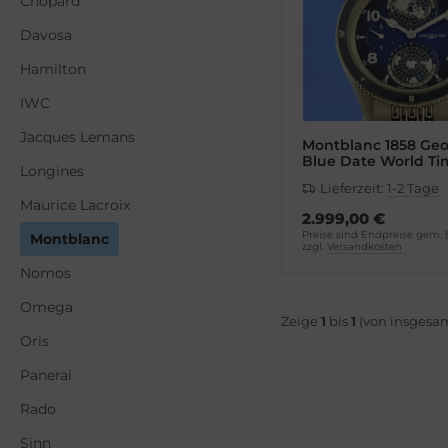
Chopard
opard
el
Davosa
vosa
WC
Hamilton
el
cques Lemans
IWC
Jacques Lemans
milton
eger-LeCoultre
Montblanc 1858 Ge
Blue Date World Ti
Longines
WC
ngines
Lieferzeit:
1-2 Tage
Maurice Lacroix
2.999,00 €
cques Lemans
urice Lacroix
Preise sind Endpreise gem.
Montblanc
zzgl.
Versandkosten
Nomos
eger-LeCoultre
ntblanc
Omega
lienthal Berlin
omos
Zeige
1
bis
1
(von insgesa
Oris
ngines
mega
Panerai
Rado
urice Lacroix
is
Sinn