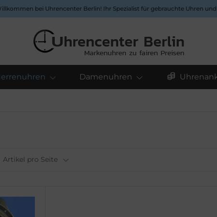
Willkommen bei Uhrencenter Berlin! Ihr Spezialist für gebrauchte Uhren un
errenuhren
Damenuhren
Uhrenank
Artikel pro Seite