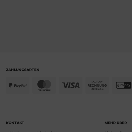
ssot
dor
tima
ysse Nardin
ion
lcain
ZAHLUNGSARTEN
KONTAKT
MEHR ÜBER