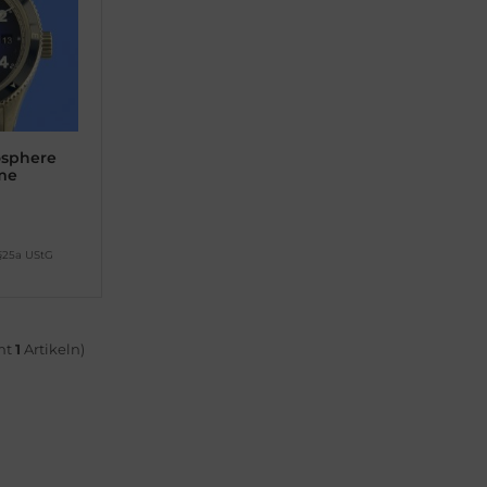
osphere
me
 §25a UStG
mt
1
Artikeln)