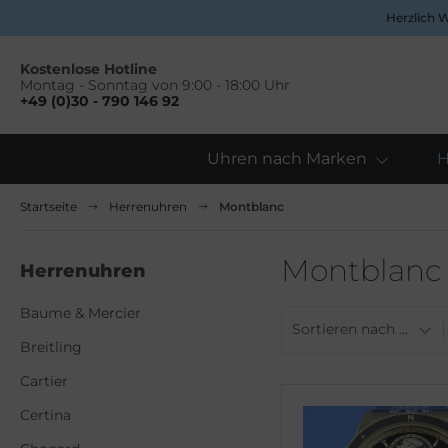
Herzlich 
Kostenlose Hotline
Montag - Sonntag von 9:00 - 18:00 Uhr
+49 (0)30 - 790 146 92
Uhren nach Marken
H
Alles anzeigen aus Uhren nach Marken
Alles anzeigen aus Damenuhren
Startseite
Herrenuhren
Montblanc
ume & Mercier
ume&Mercier
Montblanc
Herrenuhren
eitling
eitling
Baume & Mercier
uno&Söhnle
uno Söhnle
Sortieren nach ...
Breitling
rtier
rtier
Cartier
rtina
opard
Certina