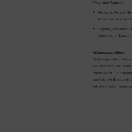
Pflege und Wartung:
Reinigung: Reinigen Si
Verwenden Sie keine ab
Lagerung: Bewahren Sie 
Uhrenbox, um Kratzer 
Haftungsausschluss
Die bereitgestellten Inform
des Herstellers. Wir übern
Informationen. Für detaill
empfehlen wir Ihnen, sich d
selbstverständlich gerne zu