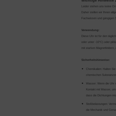
Wichtige Hinweise
Leider stehen uns keine Or
Daher stellen wir Ihnen al
Fachwissen und gängigen S
Verwendung:
Diese Uhr ist für den tägli
oder unter -10°C) oder plö
mit starken Magnetfeldern, 
Sicherheitshinweise:
Chemikalien: Halten Sie
chemischen Substanzen 
Wasser: Wenn die Uhr n
Kontakt mit Wasser, um
dass die Dichtungen inta
Stoßbelastungen: Verme
die Mechanik und Genau