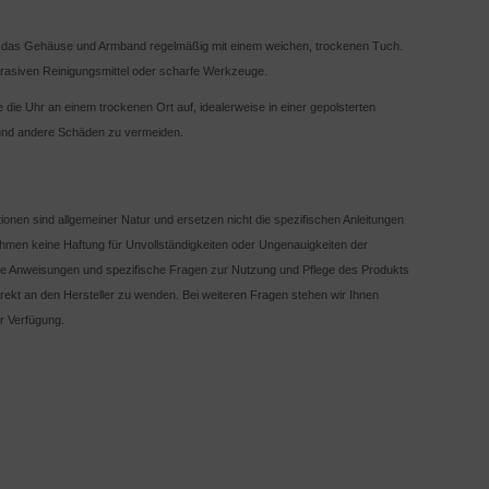
e das Gehäuse und Armband regelmäßig mit einem weichen, trockenen Tuch.
rasiven Reinigungsmittel oder scharfe Werkzeuge.
die Uhr an einem trockenen Ort auf, idealerweise in einer gepolsterten
und andere Schäden zu vermeiden.
ationen sind allgemeiner Natur und ersetzen nicht die spezifischen Anleitungen
ehmen keine Haftung für Unvollständigkeiten oder Ungenauigkeiten der
ierte Anweisungen und spezifische Fragen zur Nutzung und Pflege des Produkts
irekt an den Hersteller zu wenden. Bei weiteren Fragen stehen wir Ihnen
r Verfügung.