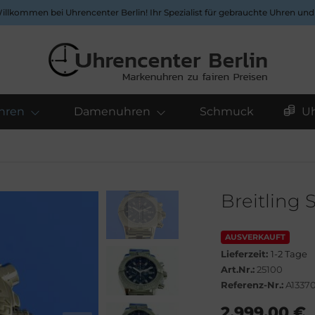
Willkommen bei Uhrencenter Berlin! Ihr Spezialist für gebrauchte Uhren un
hren
Damenuhren
Schmuck
U
Breitling
AUSVERKAUFT
Lieferzeit:
1-2 Tage
Art.Nr.:
25100
Referenz-Nr.:
A1337
2.999,00 €