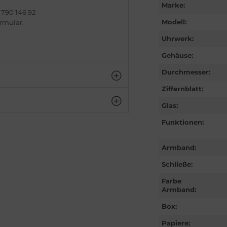
Marke:
 790 146 92
Modell:
ormular.
Uhrwerk:
Gehäuse:
Durchmesser:
Ziffernblatt:
Glas:
Funktionen:
Armband:
Schließe:
Farbe
Armband:
Box:
Papiere: