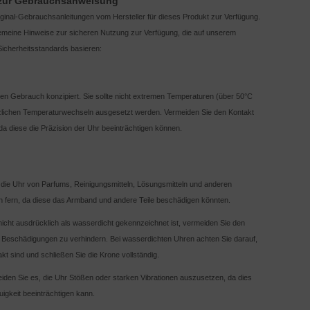
 zur Gebrauchsanweisung
iginal-Gebrauchsanleitungen vom Hersteller für dieses Produkt zur Verfügung.
lgemeine Hinweise zur sicheren Nutzung zur Verfügung, die auf unserem
icherheitsstandards basieren:
chen Gebrauch konzipiert. Sie sollte nicht extremen Temperaturen (über 50°C
tzlichen Temperaturwechseln ausgesetzt werden. Vermeiden Sie den Kontakt
da diese die Präzision der Uhr beeinträchtigen können.
 die Uhr von Parfums, Reinigungsmitteln, Lösungsmitteln und anderen
fern, da diese das Armband und andere Teile beschädigen könnten.
icht ausdrücklich als wasserdicht gekennzeichnet ist, vermeiden Sie den
 Beschädigungen zu verhindern. Bei wasserdichten Uhren achten Sie darauf,
kt sind und schließen Sie die Krone vollständig.
iden Sie es, die Uhr Stößen oder starken Vibrationen auszusetzen, da dies
igkeit beeinträchtigen kann.