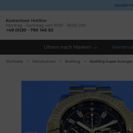
Herzlich 
Kostenlose Hotline
Montag - Sonntag von 9:00 - 18:00 Uhr
+49 (0)30 - 790 146 92
Uhren nach Marken
Herrenu
Alles anzeigen aus Uhren nach Marken
Alles anzeigen aus Damenuhren
Startseite
Herrenuhren
Breitling
Breitling Super Avenger
pina
ume&Mercier
ume & Mercier
eitling
eitling
uno Söhnle
uno&Söhnle
rtier
lova
opard