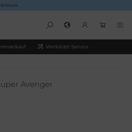
d Schmuck.
hrenankauf
Werkstatt-Service
 Super Avenger
0