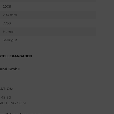
2009
200 mm
7750
Herren
Sehr gut
STELLERANGABEN
hland GmbH
ATION:
8 48 30
REITLING.COM