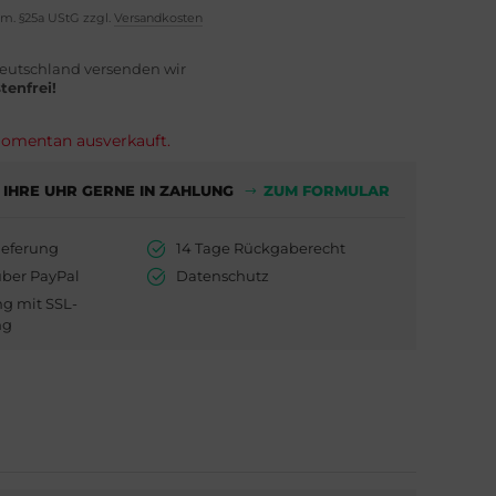
em. §25a UStG zzgl.
Versandkosten
eutschland versenden wir
tenfrei!
 momentan ausverkauft.
 IHRE UHR GERNE IN ZAHLUNG
ZUM FORMULAR
ieferung
14 Tage Rückgaberecht
über PayPal
Datenschutz
ng mit SSL-
ng