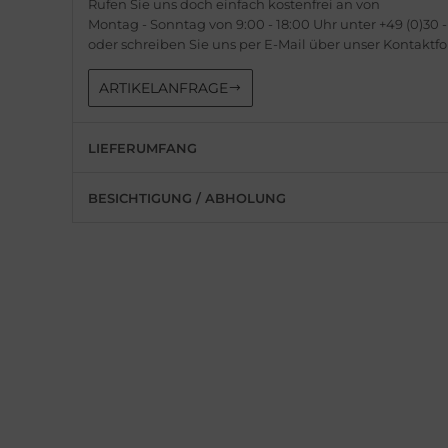
Rufen Sie uns doch einfach kostenfrei an von
milton
is
Montag - Sonntag von 9:00 - 18:00 Uhr unter +49 (0)30 -
oder schreiben Sie uns per E-Mail über unser Kontaktf
WC
do
ARTIKELANFRAGE
cques Lemans
ger Dubuis
eger-LeCoultre
lex
LIEFERUMFANG
nghans
G Heuer
BESICHTIGUNG / ABHOLUNG
lienthal Berlin
dor
ngines
ysse Nardin
urice Lacroix
ion
do
ntblanc