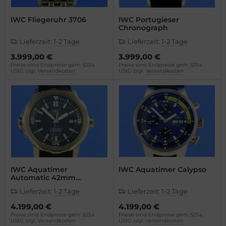
ntblanc
do
IWC Fliegeruhr 3706
IWC Portugieser
omos
ger Dubuis
Chronograph
Lieferzeit:
1-2 Tage
Lieferzeit:
1-2 Tage
mega
lex
3.999,00 €
3.999,00 €
Preise sind Endpreise gem. §25a
Preise sind Endpreise gem. §25a
UStG zzgl.
Versandkosten
UStG zzgl.
Versandkosten
is
G Heuer
nerai
ysse Nardin
do
ion
ger Dubuis
lex
IWC Aquatimer
IWC Aquatimer Calypso
Automatic 42mm
Jacques-Yves Cousteau
nn
Lieferzeit:
1-2 Tage
Lieferzeit:
1-2 Tage
4.199,00 €
4.199,00 €
G Heuer
Preise sind Endpreise gem. §25a
Preise sind Endpreise gem. §25a
UStG zzgl.
Versandkosten
UStG zzgl.
Versandkosten