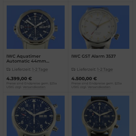
ssot
dor
tima
ysse Nardin
IWC Aquatimer
IWC GST Alarm 3537
ion
Automatic 44mm
Jacques-Yves Cousteau
Lieferzeit:
1-2 Tage
Lieferzeit:
1-2 Tage
Chronograph
lcain
4.399,00 €
4.500,00 €
Preise sind Endpreise gem. §25a
Preise sind Endpreise gem. §25a
UStG zzgl.
Versandkosten
UStG zzgl.
Versandkosten