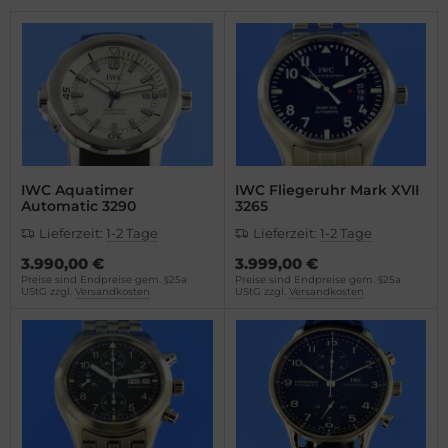
opard
el
vosa
WC
el
cques Lemans
milton
eger-LeCoultre
WC
ngines
IWC Aquatimer
IWC Fliegeruhr Mark XVII
Automatic 3290
3265
cques Lemans
urice Lacroix
Lieferzeit:
1-2 Tage
Lieferzeit:
1-2 Tage
3.990,00 €
3.999,00 €
eger-LeCoultre
ntblanc
Preise sind Endpreise gem. §25a
Preise sind Endpreise gem. §25a
UStG zzgl.
Versandkosten
UStG zzgl.
Versandkosten
lienthal Berlin
omos
ngines
mega
urice Lacroix
is