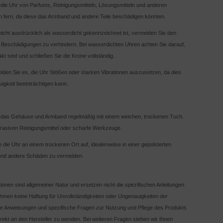
 die Uhr von Parfums, Reinigungsmitteln, Lösungsmitteln und anderen
fern, da diese das Armband und andere Teile beschädigen könnten.
icht ausdrücklich als wasserdicht gekennzeichnet ist, vermeiden Sie den
 Beschädigungen zu verhindern. Bei wasserdichten Uhren achten Sie darauf,
kt sind und schließen Sie die Krone vollständig.
iden Sie es, die Uhr Stößen oder starken Vibrationen auszusetzen, da dies
igkeit beeinträchtigen kann.
e das Gehäuse und Armband regelmäßig mit einem weichen, trockenen Tuch.
rasiven Reinigungsmittel oder scharfe Werkzeuge.
die Uhr an einem trockenen Ort auf, idealerweise in einer gepolsterten
und andere Schäden zu vermeiden.
ationen sind allgemeiner Natur und ersetzen nicht die spezifischen Anleitungen
ehmen keine Haftung für Unvollständigkeiten oder Ungenauigkeiten der
ierte Anweisungen und spezifische Fragen zur Nutzung und Pflege des Produkts
irekt an den Hersteller zu wenden. Bei weiteren Fragen stehen wir Ihnen