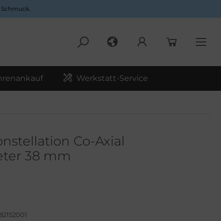
d Schmuck.
hrenankauf
Werkstatt-Service
stellation Co-Axial
ter 38 mm
82152001