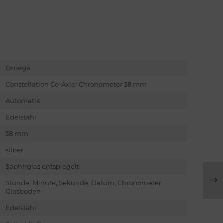
Omega
Constellation Co-Axial Chronometer 38 mm
Automatik
Edelstahl
38 mm
silber
Saphirglas entspiegelt
Stunde, Minute, Sekunde, Datum, Chronometer,
Glasboden
Edelstahl