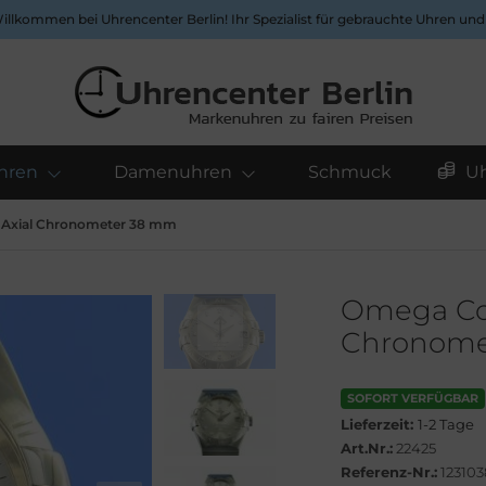
Willkommen bei Uhrencenter Berlin! Ihr Spezialist für gebrauchte Uhren un
hren
Damenuhren
Schmuck
U
-Axial Chronometer 38 mm
Omega Con
Chronome
SOFORT VERFÜGBAR
Lieferzeit:
1-2 Tage
Art.Nr.:
22425
Referenz-Nr.:
123103