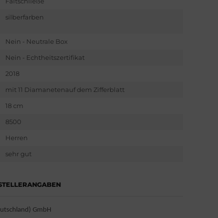
Faltschließe
silberfarben
Nein - Neutrale Box
Nein - Echtheitszertifikat
2018
mit 11 Diamanetenauf dem Zifferblatt
18 cm
8500
Herren
sehr gut
STELLERANGABEN
eutschland) GmbH