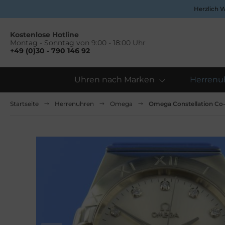
Herzlich 
Kostenlose Hotline
Montag - Sonntag von 9:00 - 18:00 Uhr
+49 (0)30 - 790 146 92
Uhren nach Marken
Herrenu
Alles anzeigen aus Uhren nach Marken
Alles anzeigen aus Damenuhren
Startseite
Herrenuhren
Omega
Omega Constellation Co
pina
ume&Mercier
ume & Mercier
eitling
eitling
uno Söhnle
uno&Söhnle
rtier
lova
opard