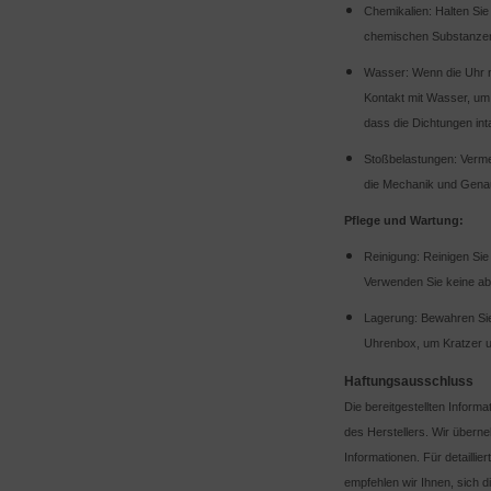
Chemikalien: Halten Sie
chemischen Substanzen 
Wasser: Wenn die Uhr n
Kontakt mit Wasser, um
dass die Dichtungen inta
Stoßbelastungen: Verme
die Mechanik und Genau
Pflege und Wartung:
Reinigung: Reinigen Si
Verwenden Sie keine ab
Lagerung: Bewahren Sie 
Uhrenbox, um Kratzer 
Haftungsausschluss
Die bereitgestellten Inform
des Herstellers. Wir übern
Informationen. Für detaill
empfehlen wir Ihnen, sich d