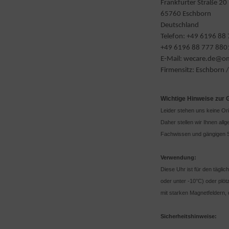
Frankfurter Straße 20
65760 Eschborn
Deutschland
Telefon: +49 6196 88
+49 6196 88 777 880
E-Mail: wecare.de@
Firmensitz: Eschborn 
Wichtige Hinweise zur
Leider stehen uns keine Or
Daher stellen wir Ihnen al
Fachwissen und gängigen S
Verwendung:
Diese Uhr ist für den tägli
oder unter -10°C) oder plö
mit starken Magnetfeldern, 
Sicherheitshinweise: