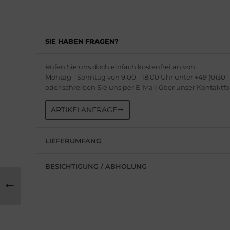
milton
is
WC
do
SIE HABEN FRAGEN?
cques Lemans
ger Dubuis
Rufen Sie uns doch einfach kostenfrei an von
eger-LeCoultre
lex
Montag - Sonntag von 9:00 - 18:00 Uhr unter +49 (0)30 -
oder schreiben Sie uns per E-Mail über unser Kontaktf
nghans
G Heuer
ARTIKELANFRAGE
lienthal Berlin
dor
LIEFERUMFANG
ngines
ysse Nardin
urice Lacroix
ion
BESICHTIGUNG / ABHOLUNG
do
ntblanc