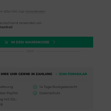
em. §25a UStG zzgl.
Versandkosten
eutschland versenden wir
tenfrei!
IN DEN WARENKORB
ODER
 IHRE UHR GERNE IN ZAHLUNG
ZUM FORMULAR
ieferung
14 Tage Rückgaberecht
über PayPal
Datenschutz
ng mit SSL-
ng