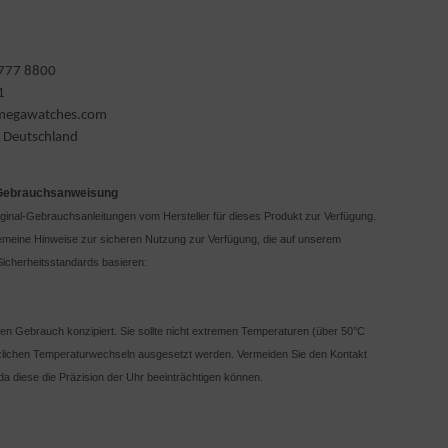
 777 8800
1
omegawatches.com
/ Deutschland
 Gebrauchsanweisung
iginal-Gebrauchsanleitungen vom Hersteller für dieses Produkt zur Verfügung.
lgemeine Hinweise zur sicheren Nutzung zur Verfügung, die auf unserem
icherheitsstandards basieren:
chen Gebrauch konzipiert. Sie sollte nicht extremen Temperaturen (über 50°C
tzlichen Temperaturwechseln ausgesetzt werden. Vermeiden Sie den Kontakt
da diese die Präzision der Uhr beeinträchtigen können.