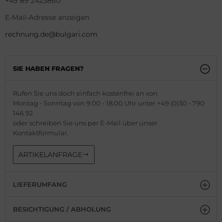
+49 89 2423860
nn
G Heuer
E-Mail-Adresse anzeigen
G Heuer
ssot
rechnung.de@bulgari.com
ssot
dor
SIE HABEN FRAGEN?
dor
tima
Rufen Sie uns doch einfach kostenfrei an von
tima
ysse Nardin
Montag - Sonntag von 9:00 - 18:00 Uhr unter +49 (0)30 - 790
146 92
ysse Nardin
ion
oder schreiben Sie uns per E-Mail über unser
Kontaktformular.
ion
lcain
ARTIKELANFRAGE
lcain
nith
nith
LIEFERUMFANG
BESICHTIGUNG / ABHOLUNG