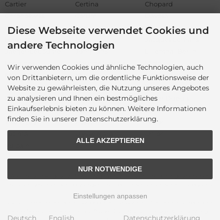
Cartier
Certina
Chopard
Chronoswiss
Corum
Davosa
DOXA
Ebel
Fortis
Diese Webseite verwendet Cookies und
Hamilton
IWC
Jacques Lemans
andere Technologien
Jaeger-LeCoultre
Junghans
Lilienthal Berlin
Longines
Maurice Lacroix
Mido
Wir verwenden Cookies und ähnliche Technologien, auch
Montblanc
Mühle
Nomos
von Drittanbietern, um die ordentliche Funktionsweise der
Omega
Oris
Panerai
Website zu gewährleisten, die Nutzung unseres Angebotes
zu analysieren und Ihnen ein bestmögliches
Rado
Raymond Weil
Roger Dubuis
Einkaufserlebnis bieten zu können. Weitere Informationen
Rolex
Sector
Sinn
finden Sie in unserer Datenschutzerklärung.
TAG Heuer
Tissot
Tudor
Tutima
Ulysse Nardin
Union
ALLE AKZEPTIEREN
Vulcain
Zenith
NUR NOTWENDIGE
Alle Preise inkl. gesetzl. MwSt. zzgl.
Versandkosten
. Die durchgestrichenen
Preise entsprechen dem bisherigen Preis bei Uhrencenter Berlin - Gebrauchte
Luxusuhren.
Einstellungen anpassen
© 2026 Uhrencenter Berlin - Gebrauchte Luxusuhren • Alle Rechte vorbehalten
modified eCommerce Shopsoftware © 2009-2026 • Design & Umsetzung
Deutsch
English
Datenschutzerklärung
Rehm Webdesign