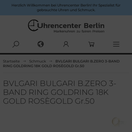
Herzlich Willkommen bei Uhrencenter Berlin! Ihr Spezialist für
gebrauchte Uhren und Schmuck.
Alles anzeigen aus Uhren nach Marken
Alles anzeigen aus Herrenuhren
Alles anzeigen aus Damenuhren
Startseite
Schmuck
BVLGARI BULGARI B.ZERO 3-BAND
RING GOLDRING 18K GOLD ROSÈGOLD Gr.50
pina
pina
ume&Mercier
ume & Mercier
ume & Mercier
eitling
BVLGARI BULGARI B.ZERO 3-
BAND RING GOLDRING 18K
eitling
eitling
uno Söhnle
GOLD ROSÈGOLD Gr.50
uno&Söhnle
uno&Söhnle
rtier
lova
lgari
opard