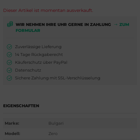
milton
ederique Constant
is
Dieser Artikel ist momentan ausverkauft.
WC
milton
do
WIR NEHMEN IHRE UHR GERNE IN ZAHLUNG
ZUM
cques Lemans
WC
ger Dubuis
FORMULAR
eger-LeCoultre
cques Lemans
lex
Zuverlässige Lieferung
14 Tage Rückgaberecht
nghans
eger-LeCoultre
G Heuer
Käuferschutz über PayPal
Datenschutz
lienthal Berlin
nghans
dor
Sichere Zahlung mit SSL-Verschlüsselung
ngines
lienthal Berlin
ysse Nardin
urice Lacroix
ngines
ion
EIGENSCHAFTEN
do
urice Lacroix
Marke:
Bulgari
ntblanc
do
Modell:
Zero