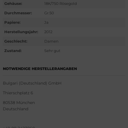
hle
ntblanc
Gehäuse:
18K/750 Ròsegold
Durchmesser:
Gr.50
omos
hle
Papiere:
Ja
mega
omos
Herstellungsjahr:
2012
is
mega
Geschlecht:
Damen
Zustand:
Sehr gut
nerai
is
do
nerai
NOTWENDIGE HERSTELLERANGABEN
ymond Weil
do
Bulgari (Deutschland) GmbH
ger Dubuis
lex
Thierschplatz
6
80538
München
lex
ctor
Deutschland
ctor
nn