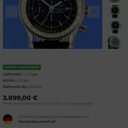
lova
el
rtier
WC
rtina
cques Lemans
opard
eger-LeCoultre
ronoswiss
ngines
orum
urice Lacroix
SOFORT VERFÜGBAR
Lieferzeit:
1-2 Tage
vosa
ntblanc
Art.Nr.:
26084
Referenz-Nr.:
A24322
OXA
hle
3.899,00 €
Preise sind Endpreise gem. §25a UStG zzgl.
Versandkosten
el
omos
Innerhalb Deutschland versenden wir
rtis
mega
Versandkostenfrei!