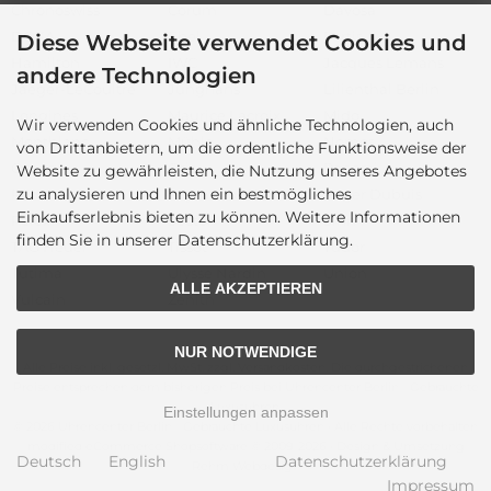
Chronoswiss
Corum
Davosa
DOXA
Ebel
Fortis
Diese Webseite verwendet Cookies und
Hamilton
IWC
Jacques Lemans
andere Technologien
Jaeger-LeCoultre
Junghans
Lilienthal Berlin
Longines
Maurice Lacroix
Mido
Wir verwenden Cookies und ähnliche Technologien, auch
Montblanc
Mühle
Nomos
von Drittanbietern, um die ordentliche Funktionsweise der
Omega
Oris
Panerai
Website zu gewährleisten, die Nutzung unseres Angebotes
zu analysieren und Ihnen ein bestmögliches
Rado
Raymond Weil
Roger Dubuis
Einkaufserlebnis bieten zu können. Weitere Informationen
Rolex
Sector
Sinn
finden Sie in unserer Datenschutzerklärung.
TAG Heuer
Tissot
Tudor
Tutima
Ulysse Nardin
Union
ALLE AKZEPTIEREN
Vulcain
Zenith
NUR NOTWENDIGE
Alle Preise inkl. gesetzl. MwSt. zzgl.
Versandkosten
. Die durchgestrichenen
Preise entsprechen dem bisherigen Preis bei Uhrencenter Berlin - Gebrauchte
Luxusuhren.
Einstellungen anpassen
© 2026 Uhrencenter Berlin - Gebrauchte Luxusuhren • Alle Rechte vorbehalten
modified eCommerce Shopsoftware © 2009-2026 • Design & Umsetzung
Deutsch
English
Datenschutzerklärung
Rehm Webdesign
Impressum