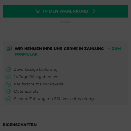
ederique Constant
is
IN DEN WARENKORB
milton
do
ODER
WC
ger Dubuis
cques Lemans
lex
WIR NEHMEN IHRE UHR GERNE IN ZAHLUNG
ZUM
FORMULAR
eger-LeCoultre
G Heuer
nghans
dor
Zuverlässige Lieferung
14 Tage Rückgaberecht
lienthal Berlin
ysse Nardin
Käuferschutz über PayPal
Datenschutz
ngines
ion
Sichere Zahlung mit SSL-Verschlüsselung
urice Lacroix
do
EIGENSCHAFTEN