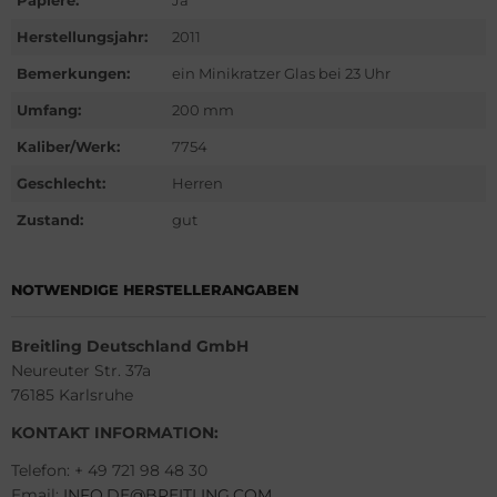
Papiere:
Ja
G Heuer
Herstellungsjahr:
2011
ssot
Bemerkungen:
ein Minikratzer Glas bei 23 Uhr
Umfang:
200 mm
dor
Kaliber/Werk:
7754
tima
Geschlecht:
Herren
ysse Nardin
Zustand:
gut
ion
NOTWENDIGE HERSTELLERANGABEN
lcain
Breitling Deutschland GmbH
nith
Neureuter Str. 37a
76185 Karlsruhe
KONTAKT INFORMATION:
Telefon: + 49 721 98 48 30
Email:
INFO.DE@BREITLING.COM