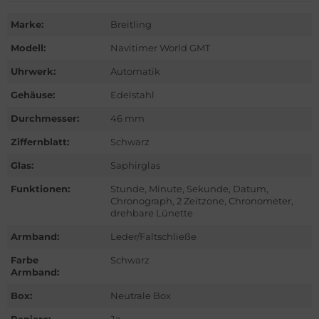
ntblanc
Marke:
Breitling
hle
Modell:
Navitimer World GMT
omos
Uhrwerk:
Automatik
Gehäuse:
Edelstahl
mega
Durchmesser:
46 mm
is
Ziffernblatt:
Schwarz
Glas:
Saphirglas
nerai
Funktionen:
Stunde, Minute, Sekunde, Datum,
do
Chronograph, 2 Zeitzone, Chronometer,
drehbare Lünette
lex
Armband:
Leder/Faltschließe
Farbe
Schwarz
ctor
Armband:
nn
Box:
Neutrale Box