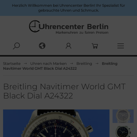
Herzlich Willkommen bei Uhrencenter Berlin! Ihr Spezialist für
gebrauchte Uhren und Schmuck.
Alles anzeigen aus Herrenuhren
Alles anzeigen aus Damenuhren
Startseite
Uhren nach Marken
Breitling
Breitling
Navitimer World GMT Black Dial A24322
pina
ume&Mercier
ume & Mercier
eitling
Breitling Navitimer World GMT
Black Dial A24322
eitling
uno Söhnle
uno&Söhnle
rtier
lgari
opard