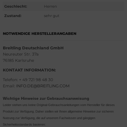
G Heuer
Geschlecht:
Herren
Zustand:
sehr gut
ssot
dor
NOTWENDIGE HERSTELLERANGABEN
tima
Breitling Deutschland GmbH
Neureuter Str. 37a
ysse Nardin
76185 Karlsruhe
ion
KONTAKT INFORMATION:
Telefon: + 49 721 98 48 30
lcain
Email:
INFO.DE@BREITLING.COM
nith
Wichtige Hinweise zur Gebrauchsanweisung
Leider stehen uns keine Original-Gebrauchsanleitungen vom Hersteller für dieses
Produkt zur Verfügung. Daher stellen wir Ihnen allgemeine Hinweise zur sicheren
Nutzung zur Verfügung, die auf unserem Fachwissen und gängigen
Sicherheitsstandards basieren: