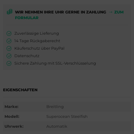
ederique Constant
is
WIR NEHMEN IHRE UHR GERNE IN ZAHLUNG
ZUM
milton
do
FORMULAR
WC
ger Dubuis
Zuverlässige Lieferung
14 Tage Rückgaberecht
cques Lemans
lex
Käuferschutz über PayPal
Datenschutz
eger-LeCoultre
G Heuer
Sichere Zahlung mit SSL-Verschlüsselung
nghans
dor
lienthal Berlin
ysse Nardin
EIGENSCHAFTEN
ngines
ion
Marke:
Breitling
urice Lacroix
Modell:
Superocean Steelfish
do
Uhrwerk:
Automatik