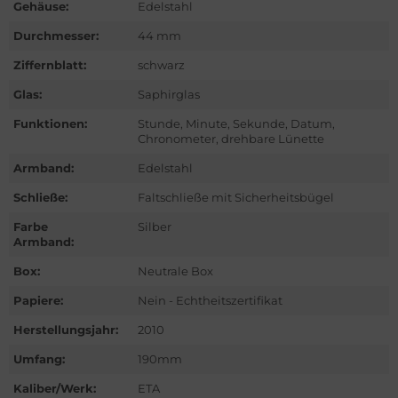
Gehäuse:
Edelstahl
ntblanc
Durchmesser:
44 mm
hle
Ziffernblatt:
schwarz
omos
Glas:
Saphirglas
Funktionen:
Stunde, Minute, Sekunde, Datum,
mega
Chronometer, drehbare Lünette
is
Armband:
Edelstahl
Schließe:
Faltschließe mit Sicherheitsbügel
nerai
Farbe
Silber
Armband:
do
Box:
Neutrale Box
lex
Papiere:
Nein - Echtheitszertifikat
ctor
Herstellungsjahr:
2010
Umfang:
190mm
nn
Kaliber/Werk:
ETA