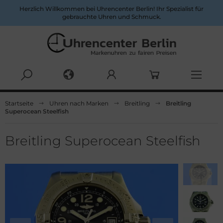
Herzlich Willkommen bei Uhrencenter Berlin! Ihr Spezialist für
gebrauchte Uhren und Schmuck.
Alles anzeigen aus Herrenuhren
Alles anzeigen aus Damenuhren
Startseite
Uhren nach Marken
Breitling
Breitling
Superocean Steelfish
pina
ume&Mercier
ume & Mercier
eitling
Breitling Superocean Steelfish
eitling
uno Söhnle
uno&Söhnle
rtier
lgari
opard