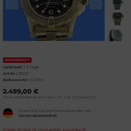
lova
el
rtier
WC
rtina
cques Lemans
opard
eger-LeCoultre
ronoswiss
ngines
AUSVERKAUFT
Lieferzeit:
1-2 Tage
orum
urice Lacroix
Art.Nr.:
25022
Referenz-Nr.:
A17390
vosa
ntblanc
2.499,00 €
OXA
hle
Preise sind Endpreise gem. §25a UStG zzgl.
Versandkosten
el
omos
Innerhalb Deutschland versenden wir
Versandkostenfrei!
rtis
mega
Dieser Artikel ist momentan ausverkauft.