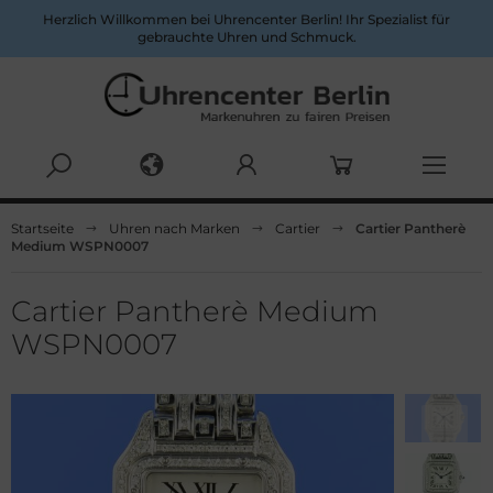
Herzlich Willkommen bei Uhrencenter Berlin! Ihr Spezialist für
gebrauchte Uhren und Schmuck.
Alles anzeigen aus Herrenuhren
Alles anzeigen aus Damenuhren
Startseite
Uhren nach Marken
Cartier
Cartier Pantherè
Medium WSPN0007
pina
ume&Mercier
ume & Mercier
eitling
Cartier Pantherè Medium
WSPN0007
eitling
uno Söhnle
uno&Söhnle
rtier
lgari
opard