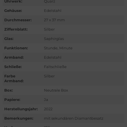
Uhrwerk:
Quarz
ntblanc
Gehäuse:
Edelstahl
hle
Durchmesser:
27 x 37 mm
omos
Ziffernblatt:
Silber
Glas:
Saphirglas
mega
Funktionen:
Stunde, Minute
is
Armband:
Edelstahl
nerai
Schließe:
Faltschließe
Farbe
Silber
do
Armband:
Box:
Neutrale Box
lex
Papiere:
Ja
ctor
Herstellungsjahr:
2022
nn
Bemerkungen:
mit sekundären Diamantbesatz