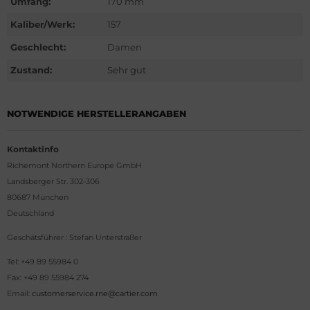
Umfang:
170 mm
G Heuer
Kaliber/Werk:
157
ssot
Geschlecht:
Damen
dor
Zustand:
Sehr gut
tima
NOTWENDIGE HERSTELLERANGABEN
ysse Nardin
Kontaktinfo
ion
Richemont Northern Europe GmbH
Landsberger Str. 302-306
lcain
80687 München
Deutschland
nith
Geschätsführer : Stefan Unterstraßer
Tel: +49 89 55984 0
Fax: +49 89 55984 274
Email:
customerservice.rne@cartier.com