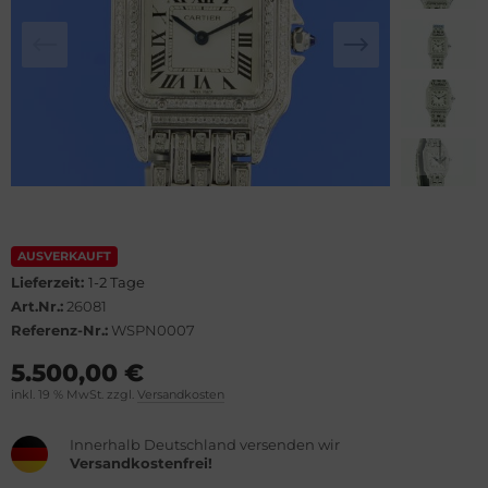
lova
el
rtier
WC
rtina
cques Lemans
opard
eger-LeCoultre
ronoswiss
ngines
orum
urice Lacroix
AUSVERKAUFT
Lieferzeit:
1-2 Tage
vosa
ntblanc
Art.Nr.:
26081
Referenz-Nr.:
WSPN0007
OXA
hle
5.500,00 €
inkl. 19 % MwSt. zzgl.
Versandkosten
el
omos
Innerhalb Deutschland versenden wir
rtis
mega
Versandkostenfrei!