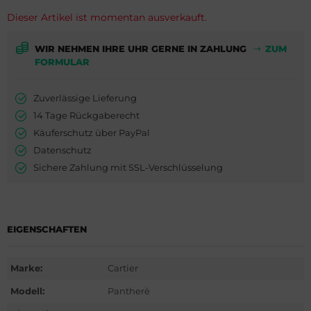
ederique Constant
is
Dieser Artikel ist momentan ausverkauft.
milton
do
WIR NEHMEN IHRE UHR GERNE IN ZAHLUNG
ZUM
FORMULAR
WC
ger Dubuis
Zuverlässige Lieferung
cques Lemans
lex
14 Tage Rückgaberecht
eger-LeCoultre
G Heuer
Käuferschutz über PayPal
Datenschutz
nghans
dor
Sichere Zahlung mit SSL-Verschlüsselung
lienthal Berlin
ysse Nardin
ngines
ion
EIGENSCHAFTEN
urice Lacroix
Marke:
Cartier
do
Modell:
Pantherè