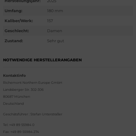
Herstellungsjahr:
2025
G Heuer
Umfang:
180 mm
ssot
Kaliber/Werk:
157
dor
Geschlecht:
Damen
Zustand:
Sehr gut
tima
ysse Nardin
NOTWENDIGE HERSTELLERANGABEN
ion
Kontaktinfo
Richemont Northern Europe GmbH
lcain
Landsberger Str. 302-306
80687 München
nith
Deutschland
Geschätsführer : Stefan Unterstraßer
Tel: +49 89 55984 0
Fax: +49 89 55984 274