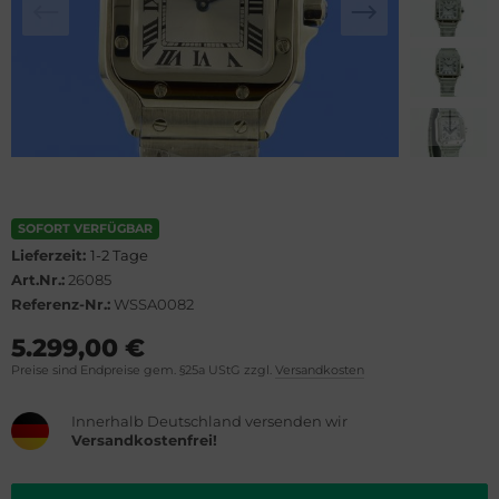
lova
el
rtier
WC
rtina
cques Lemans
opard
eger-LeCoultre
ronoswiss
ngines
SOFORT VERFÜGBAR
Lieferzeit:
1-2 Tage
orum
urice Lacroix
Art.Nr.:
26085
Referenz-Nr.:
WSSA0082
vosa
ntblanc
5.299,00 €
OXA
hle
Preise sind Endpreise gem. §25a UStG zzgl.
Versandkosten
el
omos
Innerhalb Deutschland versenden wir
Versandkostenfrei!
rtis
mega