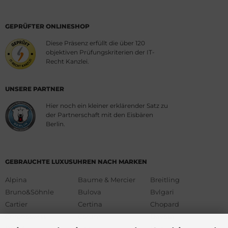
GEPRÜFTER ONLINESHOP
Diese Präsenz erfüllt die über 120
objektiven Prüfungskriterien der IT-
Recht Kanzlei.
UNSERE PARTNER
Hier noch ein kleiner erklärender Satz zu
der Partnerschaft mit den Eisbären
Berlin.
GEBRAUCHTE LUXUSUHREN NACH MARKEN
Alpina
Baume & Mercier
Breitling
Bruno&Söhnle
Bulova
Bvlgari
Cartier
Certina
Chopard
Chronoswiss
Corum
Davosa