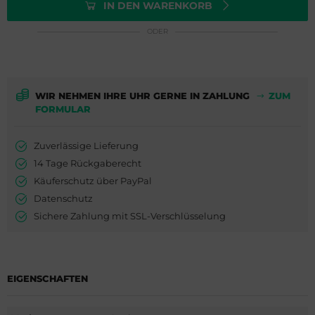
ederique Constant
is
IN DEN WARENKORB
ODER
milton
do
WC
ger Dubuis
WIR NEHMEN IHRE UHR GERNE IN ZAHLUNG
ZUM
cques Lemans
lex
FORMULAR
eger-LeCoultre
G Heuer
Zuverlässige Lieferung
nghans
dor
14 Tage Rückgaberecht
Käuferschutz über PayPal
lienthal Berlin
ysse Nardin
Datenschutz
Sichere Zahlung mit SSL-Verschlüsselung
ngines
ion
urice Lacroix
EIGENSCHAFTEN
do