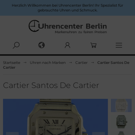
Herzlich Willkommen bei Uhrencenter Berlin! Ihr Spezialist für
gebrauchte Uhren und Schmuck.
Alles anzeigen aus Herrenuhren
Alles anzeigen aus Damenuhren
Startseite
Uhren nach Marken
Cartier
Cartier Santos De
Cartier
pina
ume&Mercier
ume & Mercier
eitling
Cartier Santos De Cartier
eitling
uno Söhnle
uno&Söhnle
rtier
lgari
opard