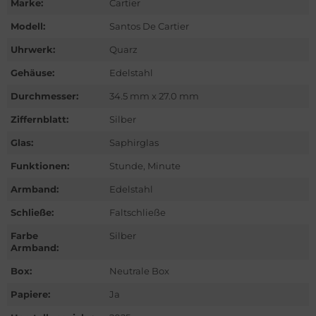
Marke:
Cartier
ntblanc
Modell:
Santos De Cartier
hle
Uhrwerk:
Quarz
omos
Gehäuse:
Edelstahl
Durchmesser:
34.5 mm x 27.0 mm
mega
Ziffernblatt:
Silber
is
Glas:
Saphirglas
nerai
Funktionen:
Stunde, Minute
Armband:
Edelstahl
do
Schließe:
Faltschließe
lex
Farbe
Silber
Armband:
ctor
Box:
Neutrale Box
nn
Papiere:
Ja