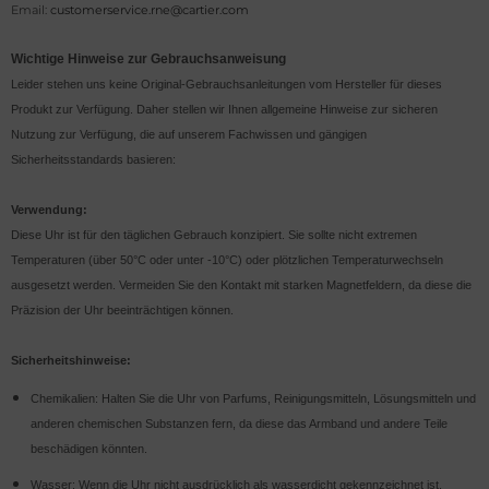
Email:
customerservice.rne@cartier.com
Wichtige Hinweise zur Gebrauchsanweisung
Leider stehen uns keine Original-Gebrauchsanleitungen vom Hersteller für dieses
Produkt zur Verfügung. Daher stellen wir Ihnen allgemeine Hinweise zur sicheren
Nutzung zur Verfügung, die auf unserem Fachwissen und gängigen
Sicherheitsstandards basieren:
Verwendung:
Diese Uhr ist für den täglichen Gebrauch konzipiert. Sie sollte nicht extremen
Temperaturen (über 50°C oder unter -10°C) oder plötzlichen Temperaturwechseln
ausgesetzt werden. Vermeiden Sie den Kontakt mit starken Magnetfeldern, da diese die
Präzision der Uhr beeinträchtigen können.
Sicherheitshinweise:
Chemikalien: Halten Sie die Uhr von Parfums, Reinigungsmitteln, Lösungsmitteln und
anderen chemischen Substanzen fern, da diese das Armband und andere Teile
beschädigen könnten.
Wasser: Wenn die Uhr nicht ausdrücklich als wasserdicht gekennzeichnet ist,