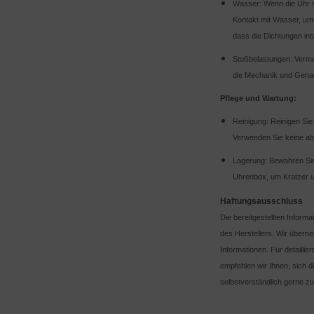
Wasser: Wenn die Uhr n
Kontakt mit Wasser, um
dass die Dichtungen inta
Stoßbelastungen: Verme
die Mechanik und Genau
Pflege und Wartung:
Reinigung: Reinigen Si
Verwenden Sie keine ab
Lagerung: Bewahren Sie 
Uhrenbox, um Kratzer 
Haftungsausschluss
Die bereitgestellten Inform
des Herstellers. Wir übern
Informationen. Für detaill
empfehlen wir Ihnen, sich d
selbstverständlich gerne zu