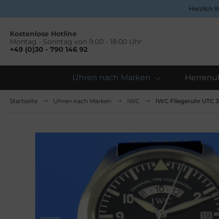
Herzlich 
Kostenlose Hotline
Montag - Sonntag von 9:00 - 18:00 Uhr
+49 (0)30 - 790 146 92
Uhren nach Marken
Herrenu
Alles anzeigen aus Herrenuhren
Alles anzeigen aus Damenuhren
Startseite
Uhren nach Marken
IWC
IWC Fliegeruhr UTC 3
pina
ume&Mercier
ume & Mercier
eitling
eitling
uno Söhnle
uno&Söhnle
rtier
lgari
opard