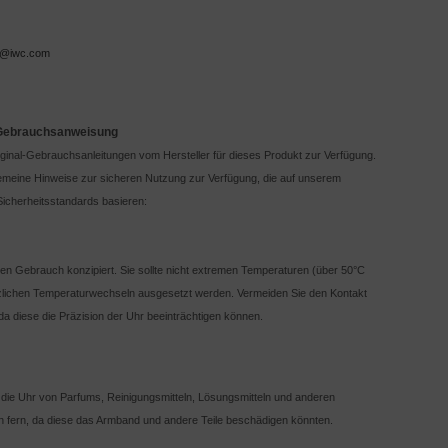
e@iwc.com
 Gebrauchsanweisung
iginal-Gebrauchsanleitungen vom Hersteller für dieses Produkt zur Verfügung.
lgemeine Hinweise zur sicheren Nutzung zur Verfügung, die auf unserem
icherheitsstandards basieren:
chen Gebrauch konzipiert. Sie sollte nicht extremen Temperaturen (über 50°C
tzlichen Temperaturwechseln ausgesetzt werden. Vermeiden Sie den Kontakt
da diese die Präzision der Uhr beeinträchtigen können.
 die Uhr von Parfums, Reinigungsmitteln, Lösungsmitteln und anderen
fern, da diese das Armband und andere Teile beschädigen könnten.