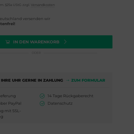
em. §25a UStG zzgl.
Versandkosten
eutschland versenden wir
tenfrei!
IN DEN WARENKORB
ODER
 IHRE UHR GERNE IN ZAHLUNG
ZUM FORMULAR
ieferung
14 Tage Rückgaberecht
über PayPal
Datenschutz
ng mit SSL-
ng