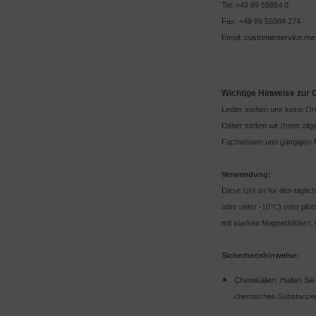
Tel: +49 89 55984 0
Fax: +49 89 55984 274
Email:
customerservice.rn
Wichtige Hinweise zur
Leider stehen uns keine Or
Daher stellen wir Ihnen al
Fachwissen und gängigen S
Verwendung:
Diese Uhr ist für den tägli
oder unter -10°C) oder plö
mit starken Magnetfeldern, 
Sicherheitshinweise:
Chemikalien: Halten Sie
chemischen Substanzen 