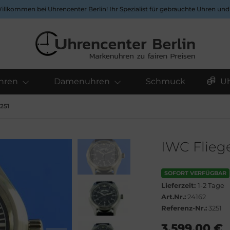
Willkommen bei Uhrencenter Berlin! Ihr Spezialist für gebrauchte Uhren un
hren
Damenuhren
Schmuck
U
251
IWC Flieg
SOFORT VERFÜGBAR
Lieferzeit:
1-2 Tage
Art.Nr.:
24162
Referenz-Nr.:
3251
3.599,00 €