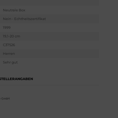
Neutrale Box
Nein - Echtheitszertifikat
1999
19,1-20 cm
C37526
Herren
Sehr gut
STELLERANGABEN
pe GmbH