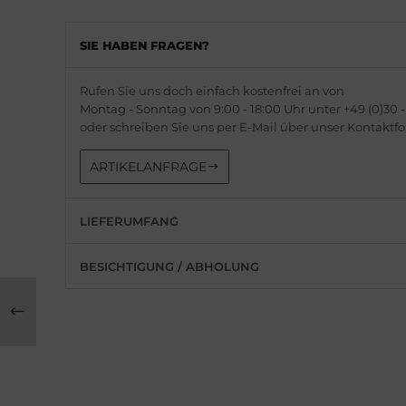
ederique Constant
is
SIE HABEN FRAGEN?
milton
do
WC
ger Dubuis
Rufen Sie uns doch einfach kostenfrei an von
Montag - Sonntag von 9:00 - 18:00 Uhr unter +49 (0)30 -
oder schreiben Sie uns per E-Mail über unser Kontaktf
cques Lemans
lex
ARTIKELANFRAGE
eger-LeCoultre
G Heuer
nghans
dor
LIEFERUMFANG
lienthal Berlin
ysse Nardin
BESICHTIGUNG / ABHOLUNG
ngines
ion
urice Lacroix
do