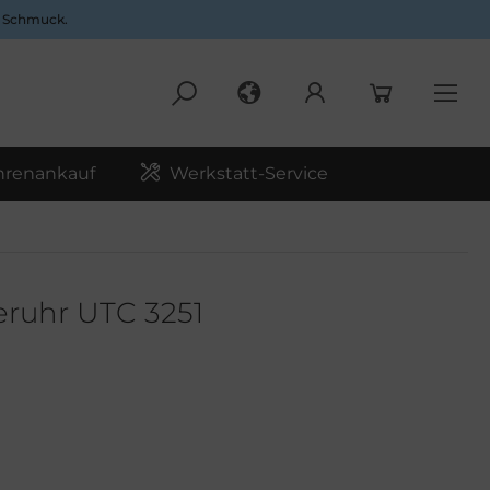
d Schmuck.
hrenankauf
Werkstatt-Service
eruhr UTC 3251