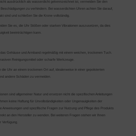
icht ausdrücklich als wasserdicht gekennzeichnet ist, vermeiden Sie den
 Beschädigungen zu verhindern. Bei wasserdichten Uhren achten Sie darauf,
kt sind und schließen Sie die Krone vollständig.
iden Sie es, die Uhr Stößen oder starken Vibrationen auszusetzen, da dies
igkeit beeinträchtigen kann.
e das Gehäuse und Armband regelmäßig mit einem weichen, trockenen Tuch.
rasiven Reinigungsmittel oder scharfe Werkzeuge.
die Uhr an einem trockenen Ort auf, idealerweise in einer gepolsterten
und andere Schäden zu vermeiden.
ationen sind allgemeiner Natur und ersetzen nicht die spezifischen Anleitungen
ehmen keine Haftung für Unvollständigkeiten oder Ungenauigkeiten der
ierte Anweisungen und spezifische Fragen zur Nutzung und Pflege des Produkts
irekt an den Hersteller zu wenden. Bei weiteren Fragen stehen wir Ihnen
r Verfügung.