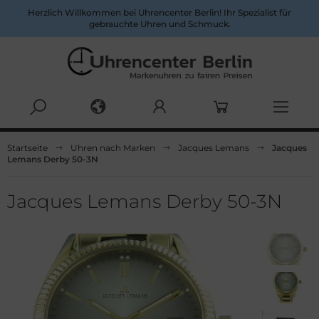
Herzlich Willkommen bei Uhrencenter Berlin! Ihr Spezialist für
gebrauchte Uhren und Schmuck.
Alles anzeigen aus Herrenuhren
Alles anzeigen aus Damenuhren
Startseite
Uhren nach Marken
Jacques Lemans
Jacques
Lemans Derby 50-3N
pina
ume&Mercier
ume & Mercier
eitling
Jacques Lemans Derby 50-3N
eitling
uno Söhnle
uno&Söhnle
rtier
lgari
opard