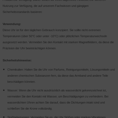
Nutzung zur Verfügung, die auf unserem Fachwissen und gängigen
Sicherheitsstandards basieren:
Verwendung:
Diese Uhr ist für den täglichen Gebrauch konzipiert. Sie sollte nicht extremen
Temperaturen (über 50°C oder unter -10°C) oder plötzlichen Temperaturwechseln
ausgesetzt werden. Vermeiden Sie den Kontakt mit starken Magnetfeldern, da diese die
Präzision der Uhr beeinträchtigen können.
Sicherheitshinweise:
Chemikalien: Halten Sie die Uhr von Parfums, Reinigungsmitteln, Lösungsmitteln und
anderen chemischen Substanzen fern, da diese das Armband und andere Teile
beschädigen könnten.
Wasser: Wenn die Uhr nicht ausdrücklich als wasserdicht gekennzeichnet ist,
vermeiden Sie den Kontakt mit Wasser, um Beschädigungen zu verhindern. Bei
wasserdichten Uhren achten Sie darauf, dass die Dichtungen intakt sind und
schließen Sie die Krone vollständig.
Stoßbelastungen: Vermeiden Sie es, die Uhr Stößen oder starken Vibrationen