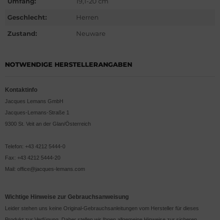
Umfang:
19,1-20 cm
G Heuer
Geschlecht:
Herren
ssot
Zustand:
Neuware
dor
NOTWENDIGE HERSTELLERANGABEN
tima
Kontaktinfo
ysse Nardin
Jacques Lemans GmbH
Jacques-Lemans-Straße 1
ion
9300 St. Veit an der Glan/Österreich
lcain
Telefon: +43 4212 5444-0
Fax: +43 4212 5444-20
nith
Mail: office@jacques-lemans.com
Wichtige Hinweise zur Gebrauchsanweisung
Leider stehen uns keine Original-Gebrauchsanleitungen vom Hersteller für dieses
Produkt zur Verfügung. Daher stellen wir Ihnen allgemeine Hinweise zur sicheren