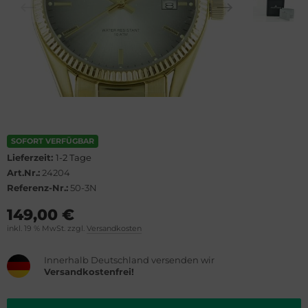
lova
el
rtier
WC
rtina
cques Lemans
opard
eger-LeCoultre
ronoswiss
ngines
SOFORT VERFÜGBAR
Lieferzeit:
1-2 Tage
orum
urice Lacroix
Art.Nr.:
24204
Referenz-Nr.:
50-3N
vosa
ntblanc
149,00 €
OXA
hle
inkl. 19 % MwSt. zzgl.
Versandkosten
el
omos
Innerhalb Deutschland versenden wir
Versandkostenfrei!
rtis
mega