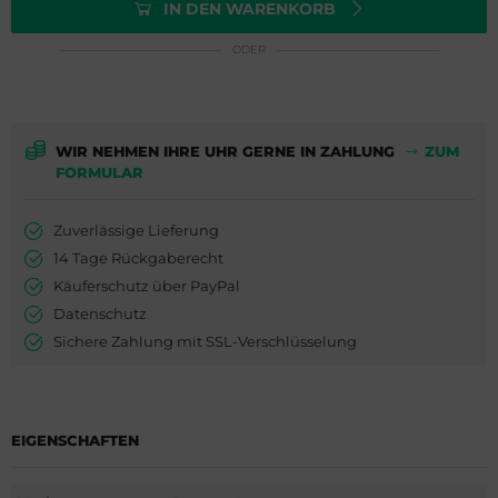
ederique Constant
is
IN DEN WARENKORB
ODER
milton
do
WC
ger Dubuis
WIR NEHMEN IHRE UHR GERNE IN ZAHLUNG
ZUM
cques Lemans
lex
FORMULAR
eger-LeCoultre
G Heuer
Zuverlässige Lieferung
nghans
dor
14 Tage Rückgaberecht
Käuferschutz über PayPal
lienthal Berlin
ysse Nardin
Datenschutz
Sichere Zahlung mit SSL-Verschlüsselung
ngines
ion
urice Lacroix
EIGENSCHAFTEN
do