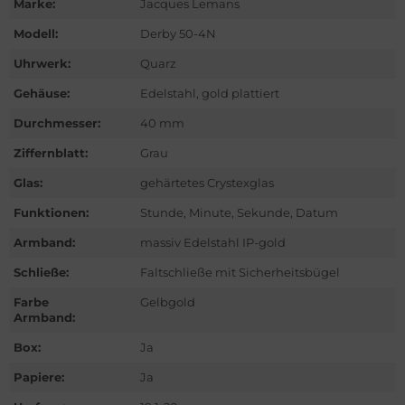
Marke:
Jacques Lemans
ntblanc
Modell:
Derby 50-4N
hle
Uhrwerk:
Quarz
omos
Gehäuse:
Edelstahl, gold plattiert
Durchmesser:
40 mm
mega
Ziffernblatt:
Grau
is
Glas:
gehärtetes Crystexglas
nerai
Funktionen:
Stunde, Minute, Sekunde, Datum
Armband:
massiv Edelstahl IP-gold
do
Schließe:
Faltschließe mit Sicherheitsbügel
lex
Farbe
Gelbgold
Armband:
ctor
Box:
Ja
nn
Papiere:
Ja