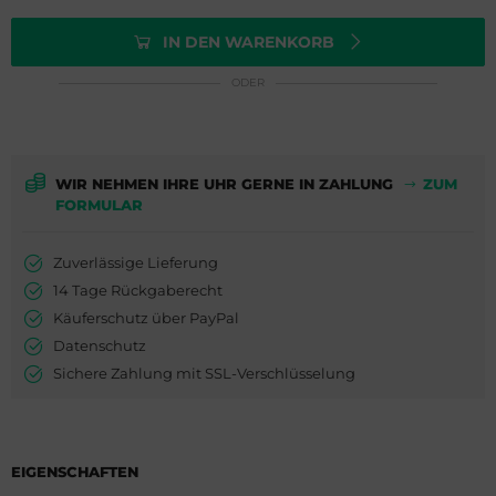
ederique Constant
is
IN DEN WARENKORB
milton
do
ODER
WC
ger Dubuis
cques Lemans
lex
WIR NEHMEN IHRE UHR GERNE IN ZAHLUNG
ZUM
FORMULAR
eger-LeCoultre
G Heuer
nghans
dor
Zuverlässige Lieferung
14 Tage Rückgaberecht
lienthal Berlin
ysse Nardin
Käuferschutz über PayPal
Datenschutz
ngines
ion
Sichere Zahlung mit SSL-Verschlüsselung
urice Lacroix
do
EIGENSCHAFTEN