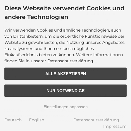
DOXA
Ebel
Fortis
Diese Webseite verwendet Cookies und
Hamilton
IWC
Jacques Lemans
andere Technologien
Jaeger-LeCoultre
Junghans
Lilienthal Berlin
Longines
Maurice Lacroix
Mido
Wir verwenden Cookies und ähnliche Technologien, auch
Montblanc
Mühle
Nomos
von Drittanbietern, um die ordentliche Funktionsweise der
Omega
Oris
Panerai
Website zu gewährleisten, die Nutzung unseres Angebotes
zu analysieren und Ihnen ein bestmögliches
Rado
Raymond Weil
Roger Dubuis
Einkaufserlebnis bieten zu können. Weitere Informationen
Rolex
Sector
Sinn
finden Sie in unserer Datenschutzerklärung.
TAG Heuer
Tissot
Tudor
Tutima
Ulysse Nardin
Union
ALLE AKZEPTIEREN
Vulcain
Zenith
NUR NOTWENDIGE
Alle Preise inkl. gesetzl. MwSt. zzgl.
Versandkosten
. Die durchgestrichenen
Preise entsprechen dem bisherigen Preis bei Uhrencenter Berlin - Gebrauchte
Luxusuhren.
Einstellungen anpassen
© 2026 Uhrencenter Berlin - Gebrauchte Luxusuhren • Alle Rechte vorbehalten
modified eCommerce Shopsoftware © 2009-2026 • Design & Umsetzung
Deutsch
English
Datenschutzerklärung
Rehm Webdesign
Impressum