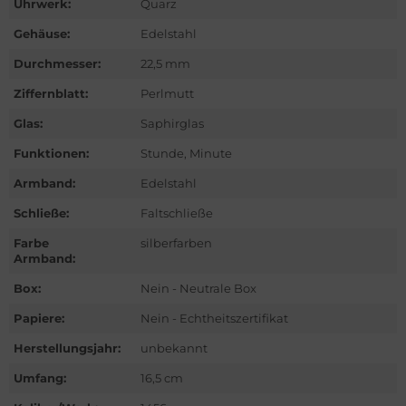
Uhrwerk:
Quarz
ntblanc
Gehäuse:
Edelstahl
hle
Durchmesser:
22,5 mm
omos
Ziffernblatt:
Perlmutt
Glas:
Saphirglas
mega
Funktionen:
Stunde, Minute
is
Armband:
Edelstahl
nerai
Schließe:
Faltschließe
Farbe
silberfarben
do
Armband:
Box:
Nein - Neutrale Box
lex
Papiere:
Nein - Echtheitszertifikat
ctor
Herstellungsjahr:
unbekannt
nn
Umfang:
16,5 cm