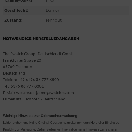
Kaliber/Werk:
1456
G Heuer
Geschlecht:
Damen
ssot
Zustand:
sehr gut
dor
NOTWENDIGE HERSTELLERANGABEN
tima
The Swatch Group (Deutschland) GmbH
ysse Nardin
Frankfurter Straße 20
65760 Eschborn
ion
Deutschland
Telefon: +49 6196 88 777 8800
lcain
+49 6196 88 777 8801
E-Mail: wecare.de@omegawatches.com
nith
Firmensitz: Eschborn / Deutschland
Wichtige Hinweise zur Gebrauchsanweisung
Leider stehen uns keine Original-Gebrauchsanleitungen vom Hersteller für dieses
Produkt zur Verfügung. Daher stellen wir Ihnen allgemeine Hinweise zur sicheren