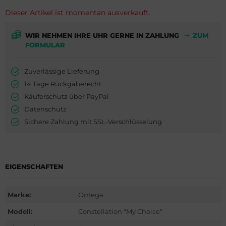
ederique Constant
is
Dieser Artikel ist momentan ausverkauft.
milton
do
WIR NEHMEN IHRE UHR GERNE IN ZAHLUNG
ZUM
FORMULAR
WC
ger Dubuis
Zuverlässige Lieferung
cques Lemans
lex
14 Tage Rückgaberecht
eger-LeCoultre
G Heuer
Käuferschutz über PayPal
Datenschutz
nghans
dor
Sichere Zahlung mit SSL-Verschlüsselung
lienthal Berlin
ysse Nardin
ngines
ion
EIGENSCHAFTEN
urice Lacroix
Marke:
Omega
do
Modell:
Constellation "My Choice"