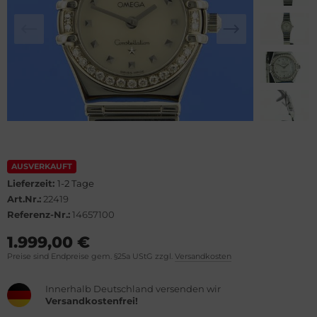
lova
el
rtier
WC
rtina
cques Lemans
opard
eger-LeCoultre
ronoswiss
ngines
orum
urice Lacroix
AUSVERKAUFT
Lieferzeit:
1-2 Tage
vosa
ntblanc
Art.Nr.:
22419
Referenz-Nr.:
14657100
OXA
hle
1.999,00 €
Preise sind Endpreise gem. §25a UStG zzgl.
Versandkosten
el
omos
Innerhalb Deutschland versenden wir
rtis
mega
Versandkostenfrei!