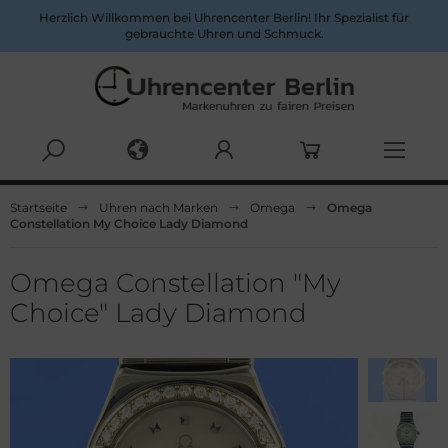
Herzlich Willkommen bei Uhrencenter Berlin! Ihr Spezialist für
gebrauchte Uhren und Schmuck.
Alles anzeigen aus Herrenuhren
Alles anzeigen aus Damenuhren
Startseite
Uhren nach Marken
Omega
Omega
Constellation My Choice Lady Diamond
pina
ume&Mercier
ume & Mercier
eitling
Omega Constellation "My
Choice" Lady Diamond
eitling
uno Söhnle
uno&Söhnle
rtier
lgari
opard