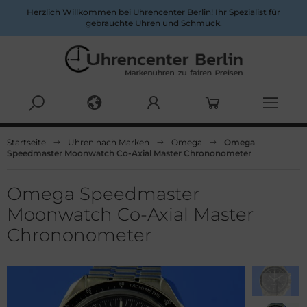
Herzlich Willkommen bei Uhrencenter Berlin! Ihr Spezialist für
gebrauchte Uhren und Schmuck.
Alles anzeigen aus Herrenuhren
Alles anzeigen aus Damenuhren
Startseite
Uhren nach Marken
Omega
Omega
Speedmaster Moonwatch Co-Axial Master Chrononometer
pina
ume&Mercier
ume & Mercier
eitling
Omega Speedmaster
Moonwatch Co-Axial Master
eitling
uno Söhnle
Chrononometer
uno&Söhnle
rtier
lgari
opard