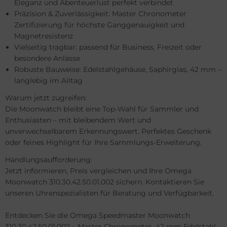
Eleganz und Abenteuerlust perfekt verbindet
Präzision & Zuverlässigkeit: Master Chronometer
Zertifizierung für höchste Ganggenauigkeit und
Magnetresistenz
Vielseitig tragbar: passend für Business, Freizeit oder
besondere Anlässe
Robuste Bauweise: Edelstahlgehäuse, Saphirglas, 42 mm –
langlebig im Alltag
Warum jetzt zugreifen:
Die Moonwatch bleibt eine Top-Wahl für Sammler und
Enthusiasten – mit bleibendem Wert und
unverwechselbarem Erkennungswert. Perfektes Geschenk
oder feines Highlight für Ihre Sammlungs-Erweiterung.
Handlungsaufforderung:
Jetzt informieren, Preis vergleichen und Ihre Omega
Moonwatch 310.30.42.50.01.002 sichern. Kontaktieren Sie
unseren Uhrenspezialisten für Beratung und Verfügbarkeit.
Entdecken Sie die Omega Speedmaster Moonwatch
310.30.42.50.01.002 – Master Chronometer, 42 mm Edelstahl,