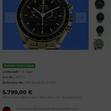
lova
el
rtier
WC
rtina
cques Lemans
opard
eger-LeCoultre
ronoswiss
ngines
orum
urice Lacroix
SOFORT VERFÜGBAR
vosa
ntblanc
Lieferzeit:
1-2 Tage
Art.Nr.:
26072
OXA
hle
Referenz-Nr.:
310.30.42.50.01.002
el
omos
5.799,00 €
Preise sind Endpreise gem. §25a UStG zzgl.
Versandkosten
rtis
mega
Innerhalb Deutschland versenden wir