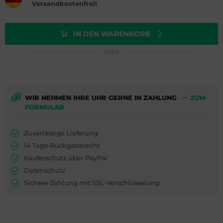
ederique Constant
is
Versandkostenfrei!
milton
do
IN DEN WARENKORB
WC
ger Dubuis
ODER
cques Lemans
lex
eger-LeCoultre
G Heuer
WIR NEHMEN IHRE UHR GERNE IN ZAHLUNG
ZUM
FORMULAR
nghans
dor
Zuverlässige Lieferung
lienthal Berlin
ysse Nardin
14 Tage Rückgaberecht
Käuferschutz über PayPal
ngines
ion
Datenschutz
urice Lacroix
Sichere Zahlung mit SSL-Verschlüsselung
do