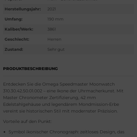
G Heuer
Herstellungsjahr:
2021
ssot
Umfang:
190 mm
Kaliber/Werk:
3861
dor
Geschlecht:
Herren
tima
Zustand:
Sehr gut
ysse Nardin
PRODUKTBESCHREIBUNG
ion
Entdecken Sie die Omega Speedmaster Moonwatch
lcain
310.30.42.50.01.002 – eine Ikone der Uhrmacherkunst. Mit
Master Chronometer Zertifizierung, 42 mm
nith
Edelstahlgehäuse und legendärem Mondmission-Erbe
vereint sie historischen Stil mit modernster Präzision.
Vorteile auf den Punkt:
Symbol ikonischer Chronograph: zeitloses Design, das