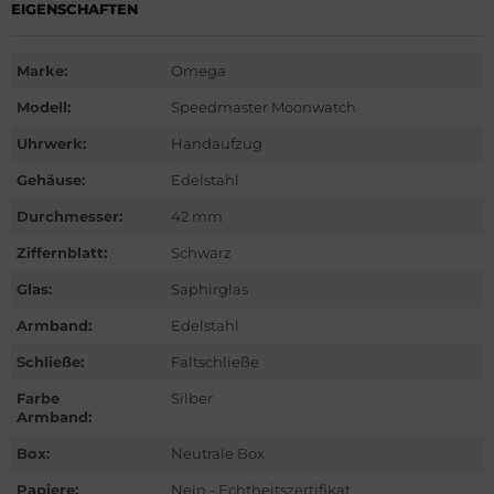
EIGENSCHAFTEN
ntblanc
hle
Marke:
Omega
Modell:
Speedmaster Moonwatch
omos
Uhrwerk:
Handaufzug
mega
Gehäuse:
Edelstahl
is
Durchmesser:
42 mm
Ziffernblatt:
Schwarz
nerai
Glas:
Saphirglas
do
Armband:
Edelstahl
lex
Schließe:
Faltschließe
Farbe
Silber
ctor
Armband:
Box:
Neutrale Box
nn
Papiere:
Nein - Echtheitszertifikat