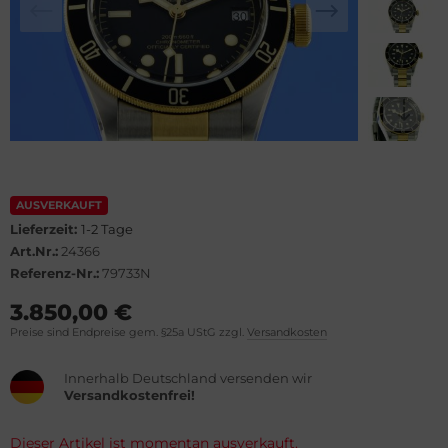
lova
el
rtier
WC
rtina
cques Lemans
opard
eger-LeCoultre
ronoswiss
ngines
AUSVERKAUFT
Lieferzeit:
1-2 Tage
orum
urice Lacroix
Art.Nr.:
24366
Referenz-Nr.:
79733N
vosa
ntblanc
3.850,00 €
OXA
hle
Preise sind Endpreise gem. §25a UStG zzgl.
Versandkosten
el
omos
Innerhalb Deutschland versenden wir
Versandkostenfrei!
rtis
mega
Dieser Artikel ist momentan ausverkauft.