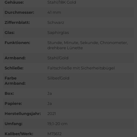
Gehäuse:
Stahl/18K Gold
ntblanc
Durchmesser:
41 mm
hle
Ziffernblatt:
Schwarz
omos
Glas:
Saphirglas
Funktionen:
Stunde, Minute, Sekunde, Chronometer,
mega
drehbare Lünette
is
Armband:
Stahl/Gold
Schließe:
Faltschließe mit Sicherheitsbügel
nerai
Farbe
Silber/Gold
Armband:
do
Box:
Ja
lex
Papiere:
Ja
ctor
Herstellungsjahr:
2021
Umfang:
19,1-20 cm
nn
Kaliber/Werk:
MT5612