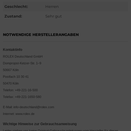
G Heuer
Geschlecht:
Herren
Zustand:
Sehr gut
ssot
dor
NOTWENDIGE HERSTELLERANGABEN
tima
Kontaktinfo
ysse Nardin
ROLEX Deutschland GmbH
Dompropst-Ketzer-Str. 1–9
ion
50667 Köln
Postfach 10 30 41
lcain
50470 Köln
Telefon: +49-221-16-500
nith
Telefax: +49-221-1650-580
E-Mail: info-deutschland@rolex.com
Internet: www.rolex.de
Wichtige Hinweise zur Gebrauchsanweisung
Leider stehen uns keine Original-Gebrauchsanleitungen vom Hersteller für dieses