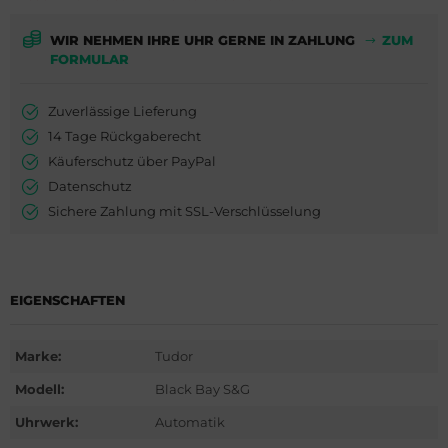
ederique Constant
is
WIR NEHMEN IHRE UHR GERNE IN ZAHLUNG
ZUM
milton
do
FORMULAR
WC
ger Dubuis
Zuverlässige Lieferung
14 Tage Rückgaberecht
cques Lemans
lex
Käuferschutz über PayPal
Datenschutz
eger-LeCoultre
G Heuer
Sichere Zahlung mit SSL-Verschlüsselung
nghans
dor
lienthal Berlin
ysse Nardin
EIGENSCHAFTEN
ngines
ion
Marke:
Tudor
urice Lacroix
Modell:
Black Bay S&G
do
Uhrwerk:
Automatik