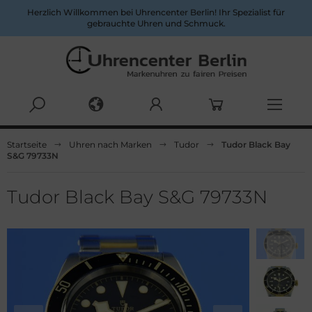
Herzlich Willkommen bei Uhrencenter Berlin! Ihr Spezialist für
gebrauchte Uhren und Schmuck.
Alles anzeigen aus Herrenuhren
Alles anzeigen aus Damenuhren
Startseite
Uhren nach Marken
Tudor
Tudor Black Bay
S&G 79733N
pina
ume&Mercier
ume & Mercier
eitling
Tudor Black Bay S&G 79733N
eitling
uno Söhnle
uno&Söhnle
rtier
lgari
opard