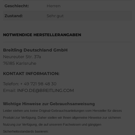
G Heuer
Geschlecht:
Herren
Zustand:
Sehr gut
ssot
dor
NOTWENDIGE HERSTELLERANGABEN
tima
Breitling Deutschland GmbH
Neureuter Str. 37a
ysse Nardin
76185 Karlsruhe
ion
KONTAKT INFORMATION:
Telefon: + 49 721 98 48 30
lcain
Email:
INFO.DE@BREITLING.COM
nith
Wichtige Hinweise zur Gebrauchsanweisung
Leider stehen uns keine Original-Gebrauchsanleitungen vom Hersteller für dieses
Produkt zur Verfügung. Daher stellen wir Ihnen allgemeine Hinweise zur sicheren
Nutzung zur Verfügung, die auf unserem Fachwissen und gängigen
Sicherheitsstandards basieren: