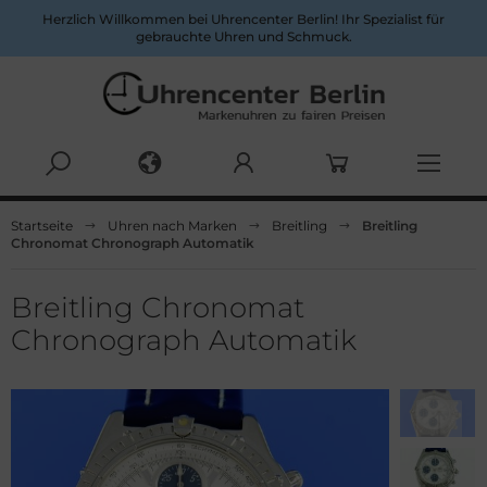
Herzlich Willkommen bei Uhrencenter Berlin! Ihr Spezialist für
gebrauchte Uhren und Schmuck.
Alles anzeigen aus Herrenuhren
Alles anzeigen aus Damenuhren
Startseite
Uhren nach Marken
Breitling
Breitling
Chronomat Chronograph Automatik
pina
ume&Mercier
ume & Mercier
eitling
Breitling Chronomat
Chronograph Automatik
eitling
uno Söhnle
uno&Söhnle
rtier
lgari
opard