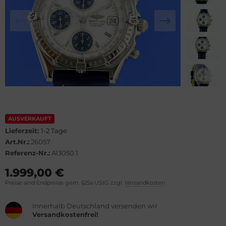
lova
el
rtier
WC
rtina
cques Lemans
opard
eger-LeCoultre
ronoswiss
ngines
orum
urice Lacroix
AUSVERKAUFT
Lieferzeit:
1-2 Tage
vosa
ntblanc
Art.Nr.:
26057
Referenz-Nr.:
A13050.1
OXA
hle
1.999,00 €
Preise sind Endpreise gem. §25a UStG zzgl.
Versandkosten
el
omos
Innerhalb Deutschland versenden wir
rtis
mega
Versandkostenfrei!