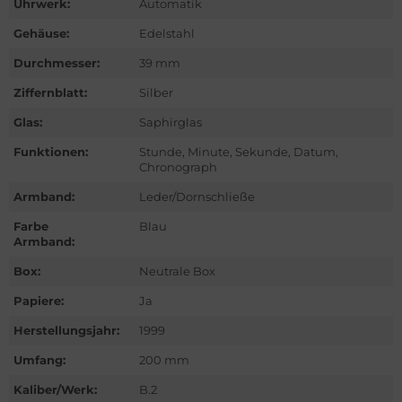
Uhrwerk:
Automatik
ntblanc
Gehäuse:
Edelstahl
hle
Durchmesser:
39 mm
omos
Ziffernblatt:
Silber
Glas:
Saphirglas
mega
Funktionen:
Stunde, Minute, Sekunde, Datum,
Chronograph
is
Armband:
Leder/Dornschließe
nerai
Farbe
Blau
Armband:
do
Box:
Neutrale Box
lex
Papiere:
Ja
Herstellungsjahr:
1999
ctor
Umfang:
200 mm
nn
Kaliber/Werk:
B.2