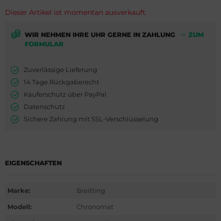
ederique Constant
is
Dieser Artikel ist momentan ausverkauft.
milton
do
WIR NEHMEN IHRE UHR GERNE IN ZAHLUNG
ZUM
FORMULAR
WC
ger Dubuis
Zuverlässige Lieferung
cques Lemans
lex
14 Tage Rückgaberecht
eger-LeCoultre
G Heuer
Käuferschutz über PayPal
Datenschutz
nghans
dor
Sichere Zahlung mit SSL-Verschlüsselung
lienthal Berlin
ysse Nardin
ngines
ion
EIGENSCHAFTEN
urice Lacroix
Marke:
Breitling
do
Modell:
Chronomat