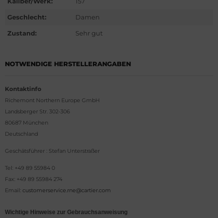
Kaliber/Werk:
157
G Heuer
Geschlecht:
Damen
ssot
Zustand:
Sehr gut
dor
NOTWENDIGE HERSTELLERANGABEN
tima
Kontaktinfo
ysse Nardin
Richemont Northern Europe GmbH
Landsberger Str. 302-306
ion
80687 München
Deutschland
lcain
Geschätsführer : Stefan Unterstraßer
nith
Tel: +49 89 55984 0
Fax: +49 89 55984 274
Email:
customerservice.rne@cartier.com
Wichtige Hinweise zur Gebrauchsanweisung