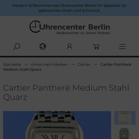
Herzlich Willkommen bei Uhrencenter Berlin! Ihr Spezialist für
gebrauchte Uhren und Schmuck.
Alles anzeigen aus Herrenuhren
Alles anzeigen aus Damenuhren
Startseite
Uhren nach Marken
Cartier
Cartier Pantherè
Medium Stahl Quarz
pina
ume&Mercier
ume & Mercier
eitling
Cartier Pantherè Medium Stahl
Quarz
eitling
uno Söhnle
uno&Söhnle
rtier
lgari
opard