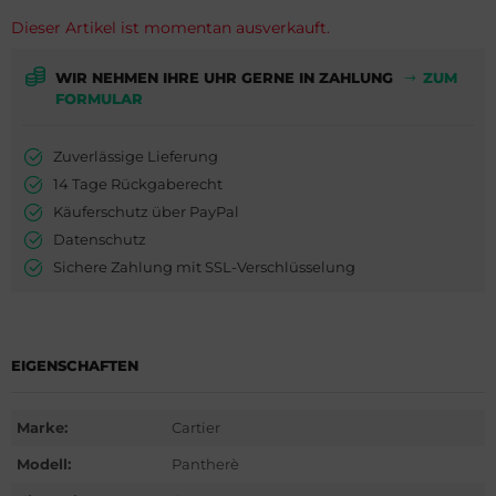
ederique Constant
is
Dieser Artikel ist momentan ausverkauft.
milton
do
WIR NEHMEN IHRE UHR GERNE IN ZAHLUNG
ZUM
FORMULAR
WC
ger Dubuis
Zuverlässige Lieferung
cques Lemans
lex
14 Tage Rückgaberecht
eger-LeCoultre
G Heuer
Käuferschutz über PayPal
Datenschutz
nghans
dor
Sichere Zahlung mit SSL-Verschlüsselung
lienthal Berlin
ysse Nardin
ngines
ion
EIGENSCHAFTEN
urice Lacroix
Marke:
Cartier
do
Modell:
Pantherè