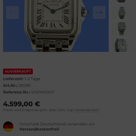
lova
el
rtier
WC
rtina
cques Lemans
opard
eger-LeCoultre
ronoswiss
ngines
orum
urice Lacroix
AUSVERKAUFT
Lieferzeit:
1-2 Tage
vosa
ntblanc
Art.Nr.:
26080
Referenz-Nr.:
WSPN0007
OXA
hle
4.599,00 €
Preise sind Endpreise gem. §25a UStG zzgl.
Versandkosten
el
omos
Innerhalb Deutschland versenden wir
rtis
mega
Versandkostenfrei!