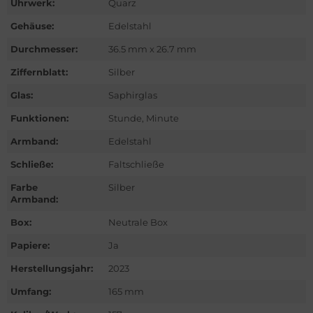
Uhrwerk:
Quarz
ntblanc
Gehäuse:
Edelstahl
hle
Durchmesser:
36.5 mm x 26.7 mm
omos
Ziffernblatt:
Silber
Glas:
Saphirglas
mega
Funktionen:
Stunde, Minute
is
Armband:
Edelstahl
nerai
Schließe:
Faltschließe
Farbe
Silber
do
Armband:
Box:
Neutrale Box
lex
Papiere:
Ja
ctor
Herstellungsjahr:
2023
nn
Umfang:
165 mm